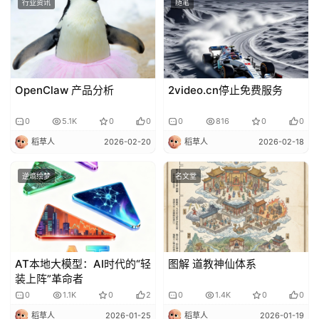
行业资讯
随笔
OpenClaw 产品分析
2video.cn停止免费服务
0
5.1K
0
0
0
816
0
0
稻草人
2026-02-20
稻草人
2026-02-18
逆熵绘梦
名文堂
AT本地大模型：AI时代的“轻
图解 道教神仙体系
装上阵”革命者
0
1.1K
0
2
0
1.4K
0
0
稻草人
2026-01-25
稻草人
2026-01-19