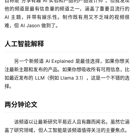
自称是“分享有趣 AI 实验和产品的产品设计师”，但我发现
梦
他的频道是最有信息量的频道之一，涵盖了重要且流行的 
AI 主题，并带有娱乐性。制作既有用又不乏味的视频很
逆
难，但 AI Jason 做到了。
熵
绘
梦
人工智能解释
字
另一个新频道 AI Explained 是最佳选择，如果你想关
形
注最新主题和发布的产品。如果你想吸收所有可用信息，比
绘
如最近发布的 LLM（例如 Llama 3.1），这是一个不错的选
梦
择。
青
两分钟论文
龙
绘
梦
该频道以让最新研究平易近人且有趣而闻名。虽然它涵
盖了研究领域，但人工智能是该频道值得关注的主要焦点。