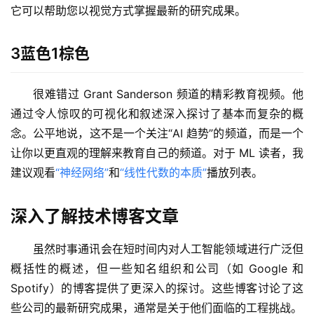
白
它可以帮助您以视觉方式掌握最新的研究成果。
泽
绘
3蓝色1棕色
梦
A
很难错过 Grant Sanderson 频道的精彩教育视频。他
I
通过令人惊叹的可视化和叙述深入探讨了基本而复杂的概
产
念。公平地说，这不是一个关注“AI 趋势”的频道，而是一个
品
让你以更直观的理解来教育自己的频道。对于 ML 读者，我
目
登录
注册
建议观看
“神经网络”
和
“线性代数的本质”
播放列表。
录
行
深入了解技术博客文章
业
资
虽然时事通讯会在短时间内对人工智能领域进行广泛但
讯
概括性的概述，但一些知名组织和公司（如 Google 和 
Spotify）的博客提供了更深入的探讨。这些博客讨论了这
A
些公司的最新研究成果，通常是关于他们面临的工程挑战。