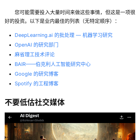
I
免
您可能需要投入大量时间来做这些事情，但这是一项很
费
好的投资。以下是业内最佳的列表（无特定顺序）：
课
程
DeepLearning.ai 的批处理 — 机器学习研究
OpenAI 的研究部门
A
麻省理工技术评论
I
BAIR——伯克利人工智能研究中心
V
I
Google 的研究博客
P
Spotify 的工程博客
课
程
不要低估社交媒体
关
于
我
们