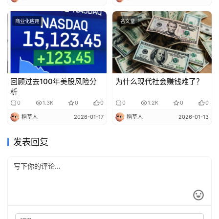
商业化应用
名文堂
回顾过去100年美股风险分
为什么现代社会赚钱难了？
析
0
1.3K
0
0
0
1.2K
0
0
稻草人
2026-01-17
稻草人
2026-01-13
发表回复