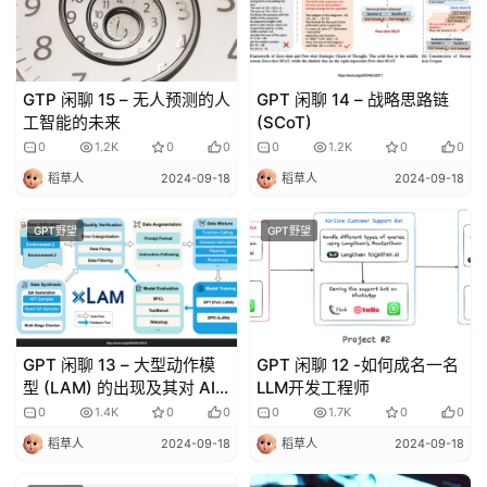
GTP 闲聊 15 – 无人预测的人
GPT 闲聊 14 – 战略思路链
工智能的未来
(SCoT)
0
1.2K
0
0
0
1.2K
0
0
稻草人
2024-09-18
稻草人
2024-09-18
GPT野望
GPT野望
GPT 闲聊 13 – 大型动作模
GPT 闲聊 12 -如何成名一名
型 (LAM) 的出现及其对 AI
LLM开发工程师
代理的影响
0
1.4K
0
0
0
1.7K
0
0
稻草人
2024-09-18
稻草人
2024-09-18