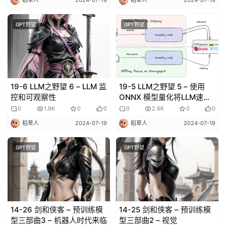
绘
梦
GPT野望
GPT野望
青
龙
绘
19-6 LLM之野望 6 – LLM 监
19-5 LLM之野望 5 – 使用
梦
控和可观察性
ONNX 模型量化将LLM速度
提高 3 倍
0
1.9K
0
0
0
2.6K
0
0
白
稻草人
2024-07-19
稻草人
2024-07-19
泽
绘
GPT野望
GPT野望
梦
A
I
产
14-26 剑和侠客 – 预训练模
14-25 剑和侠客 – 预训练模
品
型三部曲3 – 机器人时代来临
型三部曲2 – 视觉