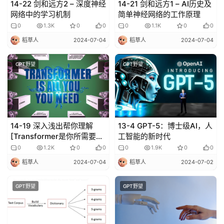
I
14-22 剑和远方2 – 深度神经
14-21 剑和远方1 – AI历史及
网络中的学习机制
简单神经网络的工作原理
P
0
1.3K
0
0
0
1.1K
0
0
课
程
稻草人
2024-07-04
稻草人
2024-07-04
GPT野望
GPT野望
关
于
我
们
14-19 深入浅出帮你理解
13-4 GPT-5：博士级AI，人
[Transformer是你所需要
工智能的新时代
的]
0
1.2K
0
0
0
1.9K
0
0
稻草人
2024-07-04
稻草人
2024-07-02
GPT野望
GPT野望