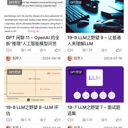
GPT野望
GPT野望
GPT 闲聊 11 – OpenAI 的全
19-9 LLM之野望 9 – 让普通
新“推理”人工智能模型问世
人来理解LLM
量
0
1.4K
0
0
0
1.2K
0
0
化
稻草人
2024-09-18
稻草人
2024-07-19
绘
梦
GPT野望
GPT野望
逆
熵
绘
梦
19-8 LLM之野望 8 -LLM 评
19-7 LLM之野望 7 – 面试题
估
选集
字
0
1.7K
0
0
0
1.3K
0
0
形
稻草人
2024-07-19
稻草人
2024-07-19