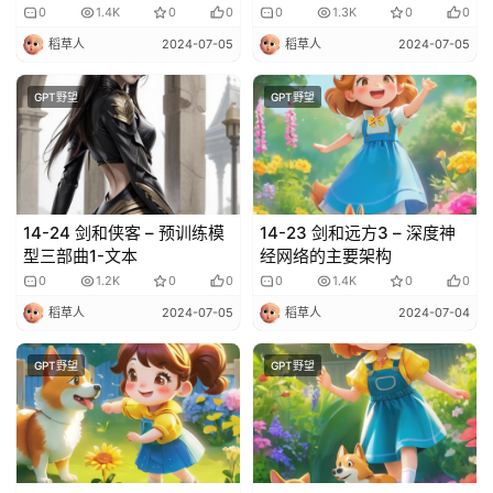
目
登录
注册
0
1.4K
0
0
0
1.3K
0
0
录
稻草人
2024-07-05
稻草人
2024-07-05
行
GPT野望
GPT野望
业
资
讯
A
14-24 剑和侠客 – 预训练模
14-23 剑和远方3 – 深度神
I
型三部曲1-文本
经网络的主要架构
免
0
1.2K
0
0
0
1.4K
0
0
费
稻草人
2024-07-05
稻草人
2024-07-04
课
程
GPT野望
GPT野望
A
I
V