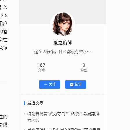
引入
.5 
用户
的答
商在
風之旋律
竞争
这个人很懒，什么都没有留下～
167
0
文章
粉丝
关注
私信
最近文章
特朗普扬言“武力夺岛”？格陵兰岛局势风
战性的
云突变
提供
日本突发！两名中国女游客遭列车撞击身