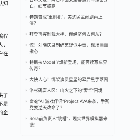
认知
亡，细节披露
特朗普成“重刑犯”，美式民主闹剧再上
演？
拜登再挥制裁大棒，俄经济何去何从？
编程
大，
惊！刘晓庆录制综艺疑似中毒，现场画面
揪心
户在
特斯拉Model Y焕新登场，能否续写车界
传奇？
大快人心！绑架演员星星的幕后黑手落网
洛杉矶富人区：山火之下的“奢华”困境
提供了
雷蛇“AI 游戏伴侣”Project AVA来袭，手残
不是
党要逆天改命了？
的企
Sora前负责人“跳槽”，现实世界模拟器来
袭！