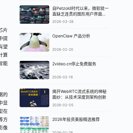
自Petzold时代以来，微软就一
直缺乏连贯的图形用户界面
（GUI）策略
2026-03-28
芯片
OpenClaw 产品分析
中提
有望
2026-02-20
缘计算
智能
2video.cn停止免费服务
2026-02-18
揭开WebRTC流式系统的神秘
据的
面纱：从技术深度到架构创新
中显
2026-02-05
型在
等方
2026年投资美股精选推荐
影像
2026-01-28