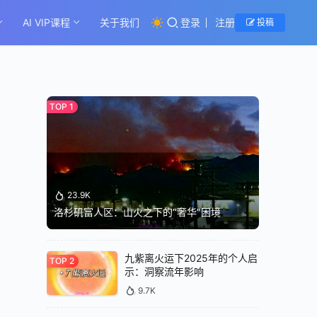
AI VIP课程
关于我们
登录
注册
投稿
23.9K
洛杉矶富人区：山火之下的“奢华”困境
九紫离火运下2025年的个人启
示：洞察流年影响
9.7K