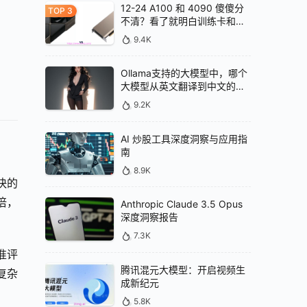
12-24 A100 和 4090 傻傻分
不清？看了就明白训练卡和推
理卡的区别
9.4K
Ollama支持的大模型中，哪个
大模型从英文翻译到中文的效
果最好
9.2K
AI 炒股工具深度洞察与应用指
南
8.9K
快的
两倍，
Anthropic Claude 3.5 Opus
深度洞察报告
7.3K
准评
腾讯混元大模型：开启视频生
复杂
成新纪元
5.8K