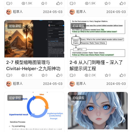
免
0
1.9K
0
0
0
1.9K
0
0
费
稻草人
2024-05-03
稻草人
2024-05-03
课
程
初级课程
初级课程
A
I
V
2-7 模型缩略图管理与
2-6 从入门到略懂 – 深入了
I
Civitai-Helper-之九阳神功
解提示词工程
P
0
2.0K
0
0
0
2.0K
0
0
课
程
稻草人
2024-05-03
稻草人
2024-05-03
初级课程
初级课程
关
于
我
们