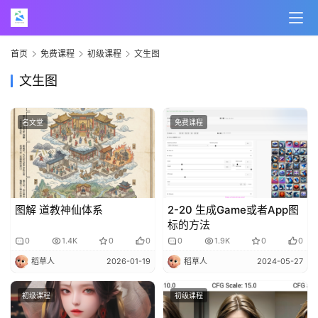
首页
免费课程
初级课程
文生图
文生图
名文堂
免费课程
图解 道教神仙体系
2-20 生成Game或者App图
标的方法
0
1.4K
0
0
0
1.9K
0
0
稻草人
2026-01-19
稻草人
2024-05-27
初级课程
初级课程