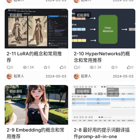
泽
绘
初级课程
初级课程
梦
A
I
产
2-11 LoRA的概念和常用推
2-10 HyperNetworks的概
品
荐
念和常用推荐
目
登录
注册
0
1.5K
0
0
0
2.3K
0
0
录
稻草人
2024-05-03
稻草人
2024-05-03
行
初级课程
初级课程
业
资
讯
A
2-9 Embedding的概念和常
2-8 最好用的提示词翻译插
用推荐
件promp-all-in-one
I