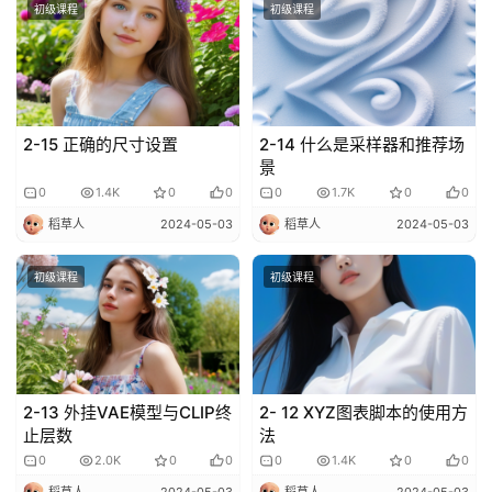
初级课程
初级课程
逆
熵
绘
梦
2-15 正确的尺寸设置
2-14 什么是采样器和推荐场
景
0
1.4K
0
0
0
1.7K
0
0
字
形
稻草人
2024-05-03
稻草人
2024-05-03
绘
梦
初级课程
初级课程
青
龙
绘
2-13 外挂VAE模型与CLIP终
2- 12 XYZ图表脚本的使用方
梦
止层数
法
0
2.0K
0
0
0
1.4K
0
0
白
稻草人
2024-05-03
稻草人
2024-05-03