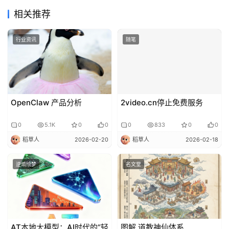
相关推荐
行业资讯
随笔
OpenClaw 产品分析
2video.cn停止免费服务
0
5.1K
0
0
0
833
0
0
稻草人
2026-02-20
稻草人
2026-02-18
逆熵绘梦
名文堂
AT本地大模型：AI时代的“轻
图解 道教神仙体系