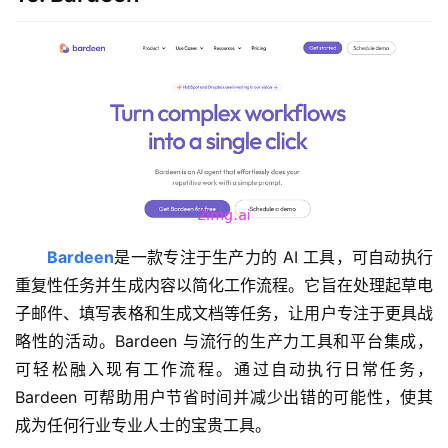
品
目
登录
注册
录
行
业
资
讯
A
Bardeen
是一款专注于生产力的 AI 工具，可自动执行
I
重复性任务并生成内容以简化工作流程。它旨在处理起草电
免
子邮件、填写表格和生成文档等任务，让用户专注于更具战
费
略性的活动。Bardeen 与流行的生产力工具和平台集成，
课
程
可轻松融入现有工作流程。通过自动执行日常任务，
Bardeen 可帮助用户节省时间并减少出错的可能性，使其
A
成为任何行业专业人士的宝贵工具。
I