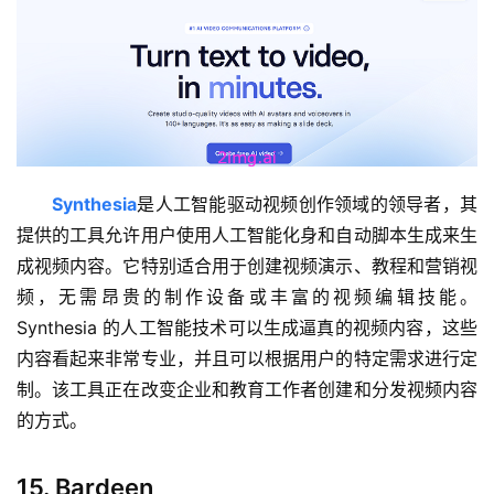
字
形
绘
梦
青
龙
Synthesia
是人工智能驱动视频创作领域的领导者，其
绘
梦
提供的工具允许用户使用人工智能化身和自动脚本生成来生
成视频内容。它特别适合用于创建视频演示、教程和营销视
白
频，无需昂贵的制作设备或丰富的视频编辑技能。
泽
Synthesia 的人工智能技术可以生成逼真的视频内容，这些
绘
内容看起来非常专业，并且可以根据用户的特定需求进行定
梦
制。该工具正在改变企业和教育工作者创建和分发视频内容
的方式。
A
I
15. Bardeen
产