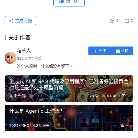
赞
(0)
生成海报
0
0
关于作者
稻草人
关注
私信
832
文章
1
粉丝
这个人很懒，什么都没有留下～
生成式 AI 和 RAG 代理及应用程序：已准备好迎接黄金
时段还是仍处于原型阶段
上一篇
2024-09-04 4:27 下午
什么是 Agentic 工作流？
2024-09-04 4:36 下午
下一篇