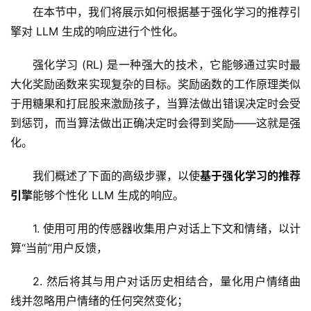
在本节中，我们将展示如何根据基于强化学习的推荐引
泽
绘
擎对 LLM 生成的响应进行个性化。
梦
强化学习 (RL) 是一种强大的技术，它能够通过实时最
A
大化奖励函数来实现复杂的目标。奖励函数的工作原理类似
I
于用糖果和打屁股来激励孩子，当算法做出错误决定时会受
产
到惩罚，而当算法做出正确决定时会得到奖励——这就是强
品
化。
目
登录
注册
录
我们概述了下面的高级步骤，以使
基于强化学习的推荐
引擎
能够个性化 LLM 生成的响应。
行
业
1. 使用可用的传感器收集用户对话上下文和情绪，以计
资
算“当前”用户反馈，
讯
2. 然后将其与用户对话历史相结合，量化用户情绪曲
A
线并忽略用户情绪的任何突然变化；
I