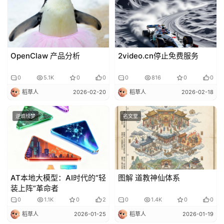
OpenClaw 产品分析
2video.cn停止免费服务
0
5.1K
0
0
0
816
0
0
稻草人
2026-02-20
稻草人
2026-02-18
逆熵绘梦
名文堂
AT本地大模型：AI时代的“轻
图解 道教神仙体系
装上阵”革命者
0
1.1K
0
2
0
1.4K
0
0
稻草人
2026-01-25
稻草人
2026-01-19