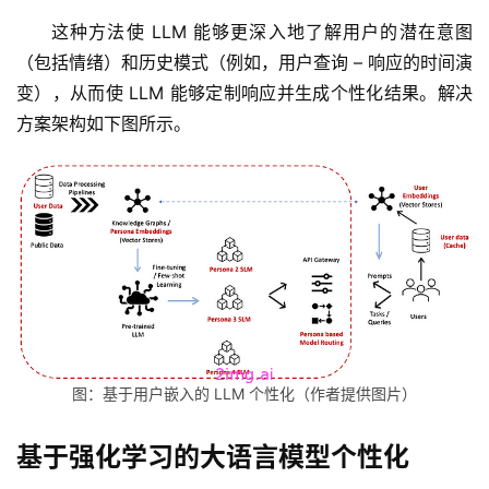
梦
这种方法使 LLM 能够更深入地了解用户的潜在意图
（包括情绪）和历史模式（例如，用户查询 – 响应的时间演
逆
变），从而使 LLM 能够定制响应并生成个性化结果。解决
熵
绘
方案架构如下图所示。
梦
字
形
绘
梦
青
龙
图：基于用户嵌入的 LLM 个性化（作者提供图片）
绘
梦
基于强化学习的大语言模型个性化
白