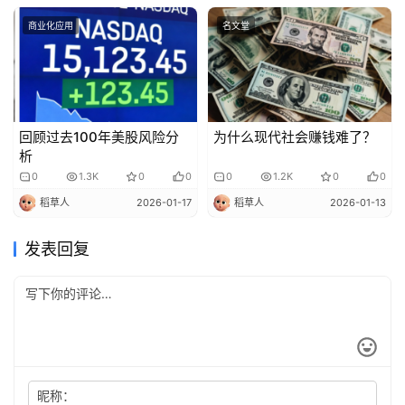
商业化应用
名文堂
回顾过去100年美股风险分
为什么现代社会赚钱难了？
析
0
1.3K
0
0
0
1.2K
0
0
稻草人
2026-01-17
稻草人
2026-01-13
发表回复
昵称：