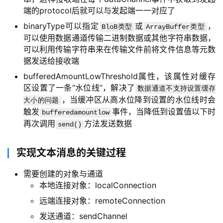
端的protocol后就可以与发起端一一对应了
逆
binaryType可以指定
或
，
BloB类型
ArrayBuffer类型
熵
可以使用数据通道传输二进制数据或其他字符串数据，
绘
可以利用传输字符串来在传输文件前将文件信息等元数
梦
据发送给接收端
bufferedAmountLowThreshold属性，该属性对缓存
字
区设置了一条“水位线”，解决了
数据通道不支持设置缓存
形
，当缓冲区从高水位降到设置的水位线时会
大小的问题
绘
触发
事件，当降低到设置值以下时
bufferedamountlow
梦
再次调用
方法发送数据
send()
青
实现文本消息的关键过程
龙
绘
需要创建的对象与通道
梦
本地连接对象：localConnection
远端连接对象：remoteConnection
白
发送通道：sendChannel
泽