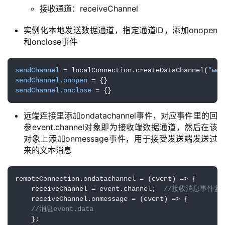
接收通道：receiveChannel
绘
梦
实例化本地发送数据通道，指定通道ID，添加onopen
和onclose事件
A
I
sendChannel
 = localConnection.createDataChannel(
"web
产
sendChannel.onopen
品
sendChannel.onclose
 = {}
目
登录
注册
录
远端连接里添加ondatachannel事件，对应事件里的回
参event.channel对象即为接收端数据通道，然后在该
行
对象上添加onmessage事件，用于接受发送端发送过
业
来的文本消息
资
讯
remoteConnection.
ondatachannel
 = 
(
event
) =>
 {  

    receiveChannel = event.
channel
;  
//接收消息事件监听
    receiveChannel.
onmessage
 = 
(
event
) =>
 {    

A
//消息event.data  
I
    };  

免