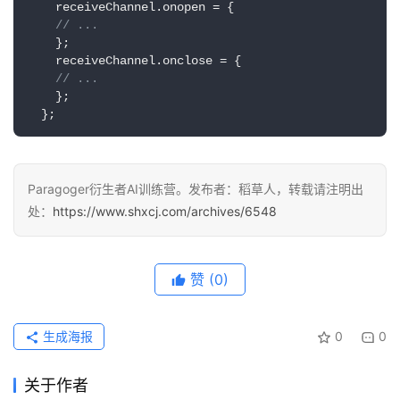
    receiveChannel.
onopen
 = {    

费
// ...  
课
    };  

    receiveChannel.
onclose
 = {    

程
// ...  
    };

A
  };
I
V
I
Paragoger衍生者AI训练营。发布者：稻草人，转载请注明出
P
处：
https://www.shxcj.com/archives/6548
课
程
赞
(0)
关
于
我
生成海报
0
0
们
关于作者