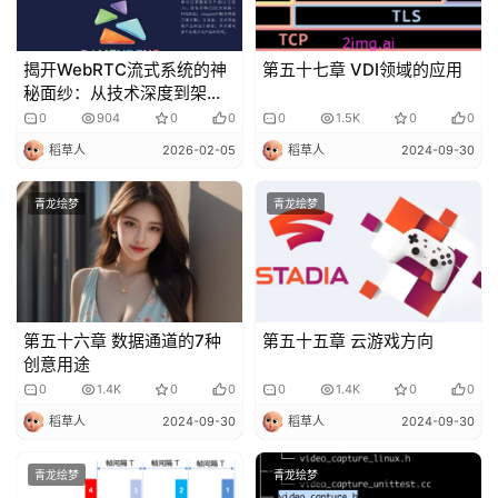
揭开WebRTC流式系统的神
第五十七章 VDI领域的应用
秘面纱：从技术深度到架构
创新
0
904
0
0
0
1.5K
0
0
稻草人
2026-02-05
稻草人
2024-09-30
青龙绘梦
青龙绘梦
第五十六章 数据通道的7种
第五十五章 云游戏方向
创意用途
0
1.4K
0
0
0
1.4K
0
0
稻草人
2024-09-30
稻草人
2024-09-30
青龙绘梦
青龙绘梦