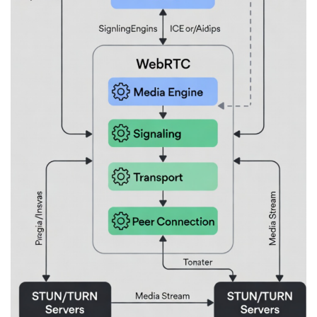
A
I
V
I
P
课
程
关
于
我
们