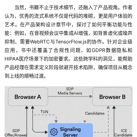
A
当然，书籍不止于技术细节，还融入了产品视角。作者
I
产
认为，优秀的流式系统不仅是代码的堆砌，更是用户体验的
品
艺术。在产品架构设计章节中，探讨了如何平衡功能与性
目
登录
注册
能：例如，在音视频会议中集成AI增强，如背景虚化或噪声
录
抑制，需要WebRTC与TensorFlow.js的协作。针对企业级
应用，书中还覆盖了合规性问题，如GDPR数据隐私和
行
HIPAA医疗场景下的加密要求。这些跨学科的洞见，能帮助
业
产品经理在需求定义阶段就避开技术陷阱，确保项目从概念
资
讯
到上线的顺畅过渡。
A
I
免
费
课
程