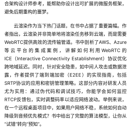
合架构设计师参考，能帮助你设计出可扩展的微服务框架，
梦
避免后期重构的噩梦。
字
云渲染作为当下热门话题，在书中占据了重要篇幅。作
形
绘
者指出，云渲染并非简单地将渲染任务移到云端，而是需要
梦
WebRTC提供高效的流传输管道。书中剖析了AWS、Azure
等云平台的集成案例，讲解如何利用WebRTC的
青
ICE（Interactive Connectivity Establishment）协议优化
龙
跨地域延迟。同时，针对安全隐患，如中间人攻击或数据泄
绘
露，作者提供了端到端加密（E2EE）的实现指南，包括
梦
SRTP协议的应用和密钥管理策略。这部分内容对研发人员
尤为实用：通过伪代码和调试技巧，你能学会如何监控
白
RTCP反馈包，实时调整码率以适应网络波动。举例来说，
泽
在一个远程桌面项目中，如果用户网络不稳，系统如何自动
绘
梦
降级到音频优先模式？书中给出了完整的算法模型，让你从
“试错”转向“预知”。