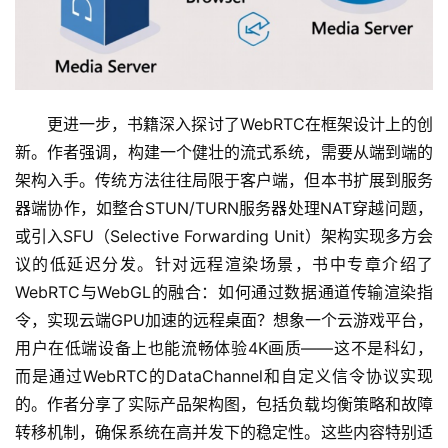
更进一步，书籍深入探讨了WebRTC在框架设计上的创
新。作者强调，构建一个健壮的流式系统，需要从端到端的
架构入手。传统方法往往局限于客户端，但本书扩展到服务
器端协作，如整合STUN/TURN服务器处理NAT穿越问题，
或引入SFU（Selective Forwarding Unit）架构实现多方会
量
议的低延迟分发。针对远程渲染场景，书中专章介绍了
化
WebRTC与WebGL的融合：如何通过数据通道传输渲染指
绘
令，实现云端GPU加速的远程桌面？想象一个云游戏平台，
梦
用户在低端设备上也能流畅体验4K画质——这不是科幻，
而是通过WebRTC的DataChannel和自定义信令协议实现
逆
的。作者分享了实际产品架构图，包括负载均衡策略和故障
熵
转移机制，确保系统在高并发下的稳定性。这些内容特别适
绘