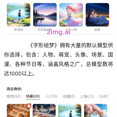
课
程
A
I
V
I
        《字形绘梦》拥有大量的默认模型供
P
你选择，包含：人物、萌宠、头像、场景、国
课
程
漫、各种节日等，涵盖风格之广，总模型数将
达1000以上。
关
于
我
们