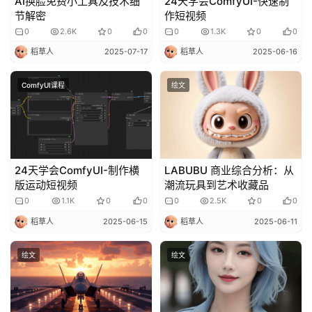
AI换脸免费小工具及技术细
24天学会ComfyUI-快速制
节解密
作短视频
0
2.6K
0
0
0
1.3K
0
0
稻草人
2025-07-17
稻草人
2025-06-16
ComfyUI课程
绘文
24天学会ComfyUI-制作横
LABUBU 商业综合分析：从
版运动短视频
潮流玩具到艺术收藏品
0
1.1K
0
0
0
2.5K
0
0
稻草人
2025-06-15
稻草人
2025-06-11
绘文
绘文