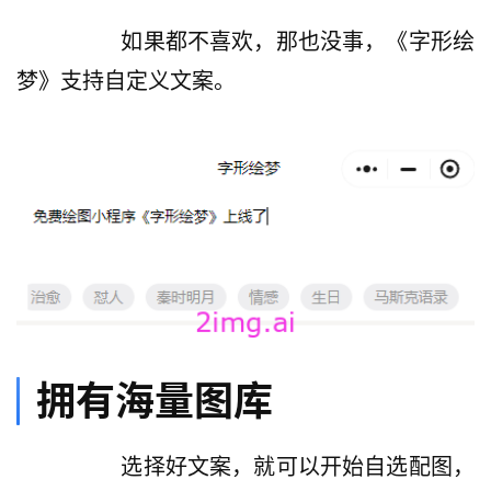
逆
熵
         如果都不喜欢，那也没事，《字形绘
绘
梦》支持自定义文案。
梦
字
形
绘
梦
青
龙
绘
梦
拥有海量图库
白
泽
         选择好文案，就可以开始自选配图，
绘