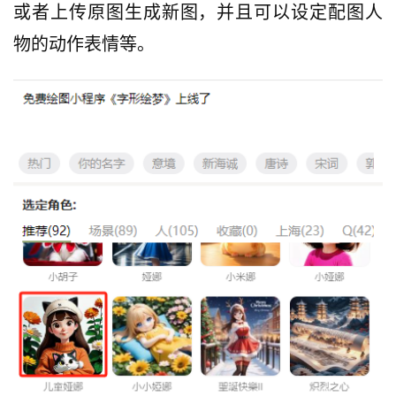
梦
或者上传原图生成新图，并且可以设定配图人
物的动作表情等。
A
I
产
品
目
登录
注册
录
行
业
资
讯
A
I
免
费