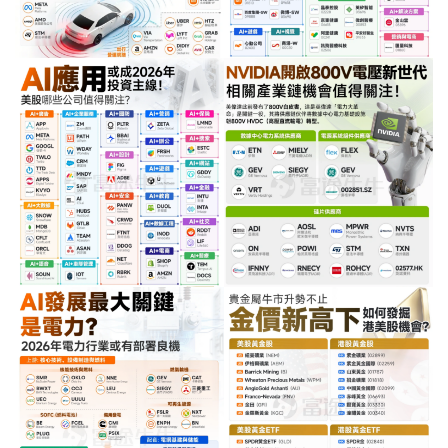
青
龙
绘
梦
白
泽
绘
梦
A
I
产
品
目
登录
注册
录