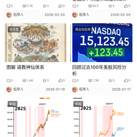
创新
0
5.1K
0
0
0
922
0
0
稻草人
2026-02-20
稻草人
2026-02-05
名文堂
商业化应用
图解 道教神仙体系
回顾过去100年美股风险分
析
0
1.4K
0
0
0
1.3K
0
0
稻草人
2026-01-19
稻草人
2026-01-17
新闻
新闻