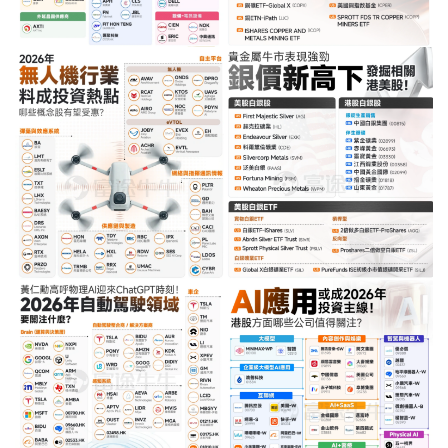
量
化
绘
梦
逆
熵
绘
梦
字
形
绘
梦