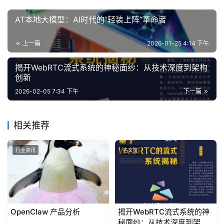
程
AT本地大模型：AI时代的“轻装上阵”革命者
关
于
上一篇
2026-01-25 4:14 下午
我
们
揭开WebRTC流式系统的神秘面纱：从技术深度到架构
创新
2026-02-05 7:34 下午
下一篇
相关推荐
行业资讯
名文堂
OpenClaw 产品分析
揭开WebRTC流式系统的神
秘面纱：从技术深度到架构