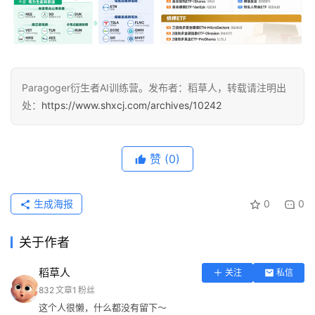
行
业
资
讯
Paragoger衍生者AI训练营。发布者：稻草人，转载请注明出
A
处：
https://www.shxcj.com/archives/10242
I
免
费
赞
(0)
课
程
生成海报
0
0
A
I
关于作者
V
I
稻草人
关注
私信
P
832
文章
1
粉丝
课
这个人很懒，什么都没有留下～