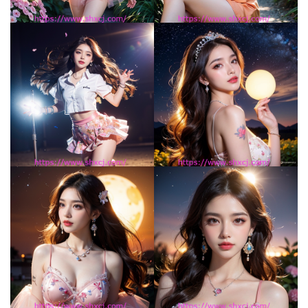
绘
梦
字
形
绘
梦
青
龙
绘
梦
白
泽
绘
梦