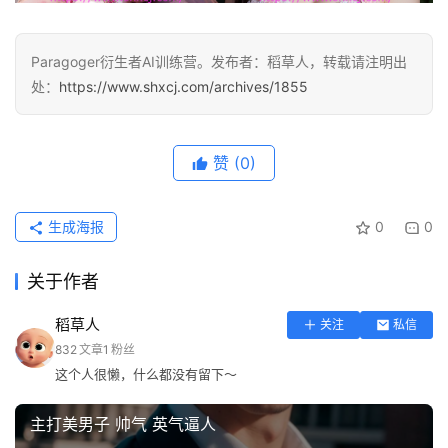
A
I
Paragoger衍生者AI训练营。发布者：稻草人，转载请注明出
产
处：
https://www.shxcj.com/archives/1855
品
目
登录
注册
录
赞
(0)
行
业
生成海报
0
0
资
讯
关于作者
A
稻草人
关注
私信
I
832
文章
1
粉丝
免
这个人很懒，什么都没有留下～
费
课
主打美男子 帅气 英气逼人
程