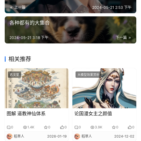
上一篇
2024-05-21 2:53 下午
A
各种都有的大集合
I
V
2024-05-21 3:18 下午
下一篇
I
P
课
相关推荐
程
名文堂
大模型效果赏析
关
于
我
们
图解 道教神仙体系
论国漫女主之颜值
0
1.4K
0
0
0
3.9K
0
0
稻草人
2026-01-19
稻草人
2024-12-02