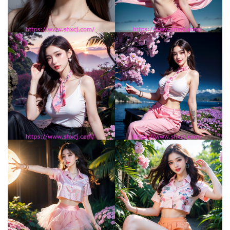
量
化
绘
梦
逆
熵