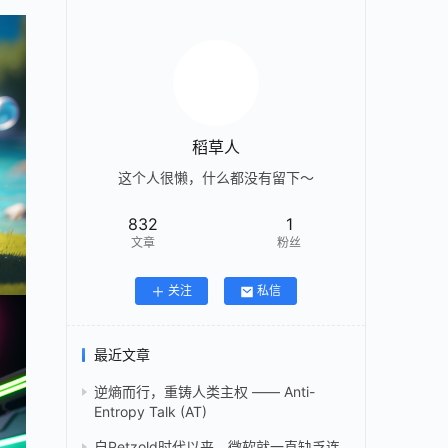
稻草人
这个人很懒，什么都没有留下～
832
1
文章
粉丝
关注
私信
最近文章
逆熵而行，重铸人类主权 —— Anti-
Entropy Talk (AT)
自Petzold时代以来，微软就一直缺乏连