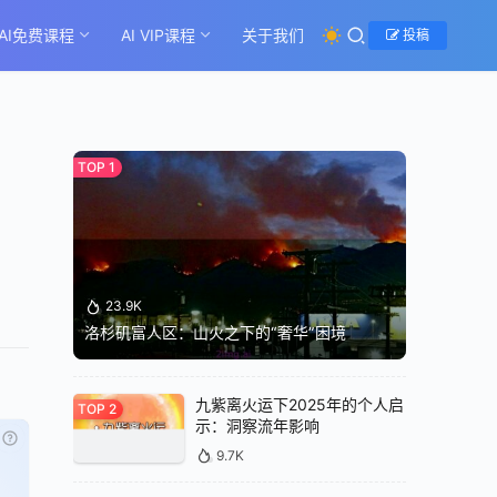
AI免费课程
AI VIP课程
关于我们
投稿
23.9K
洛杉矶富人区：山火之下的“奢华”困境
九紫离火运下2025年的个人启
示：洞察流年影响
已经登录？
立即刷新
9.7K