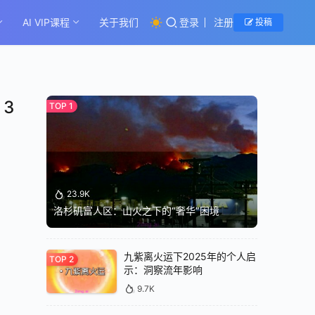
AI VIP课程
关于我们
登录
注册
投稿
 3
23.9K
洛杉矶富人区：山火之下的“奢华”困境
九紫离火运下2025年的个人启
示：洞察流年影响
9.7K