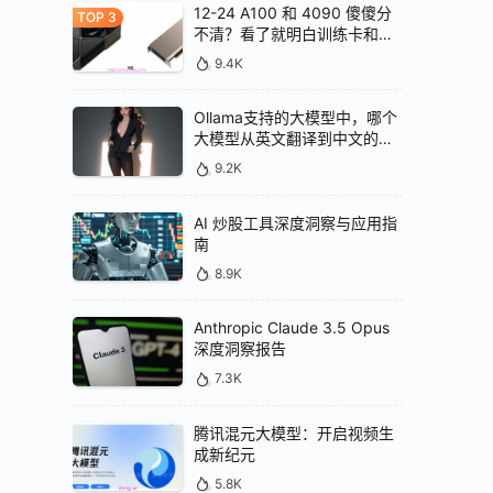
12-24 A100 和 4090 傻傻分
不清？看了就明白训练卡和推
理卡的区别
9.4K
Ollama支持的大模型中，哪个
大模型从英文翻译到中文的效
果最好
9.2K
AI 炒股工具深度洞察与应用指
南
8.9K
Anthropic Claude 3.5 Opus
深度洞察报告
7.3K
腾讯混元大模型：开启视频生
成新纪元
5.8K