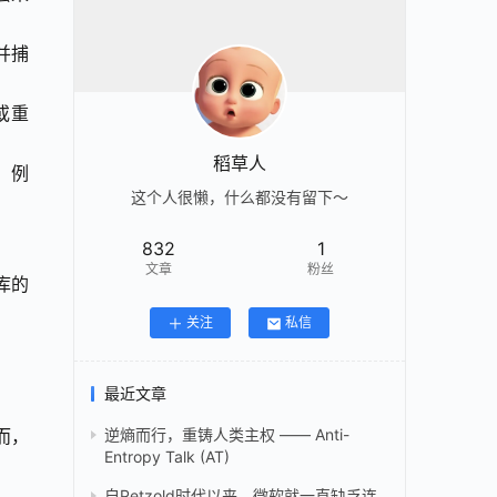
并捕
或重
稻草人
，例
这个人很懒，什么都没有留下～
832
1
文章
粉丝
库的
关注
私信
最近文章
而，
逆熵而行，重铸人类主权 —— Anti-
Entropy Talk (AT)
自Petzold时代以来，微软就一直缺乏连