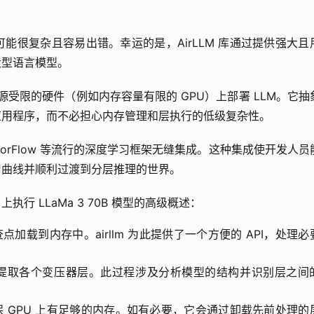
能很复杂且容易出错。幸运的是，AirLLM 库通过提供强大且
大型语言模型。
于在资源受限的硬件（例如内存容量有限的 GPU）上部署 LLM。它抽
应用程序，而不必担心内存管理和层执行的低级复杂性。
和 TensorFlow 等流行的深度学习框架无缝集成。这种集成使开发人
习曲线并顺利过渡到分层推理的世界。
 上执行 LLaMa 3 70B 模型的高级概述：
型检查点加载到内存中。airllm 为此提供了一个方便的 API，处理
架构中提取各个变压器层。此过程涉及分析模型的结构并识别层之间
会确保 GPU 上有足够的内存。如有必要，它会通过卸载先前处理的