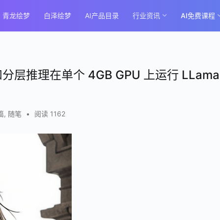
青龙绘梦
白泽绘梦
AI产品目录
行业资讯
AI免费课程
M 和分层推理在单个 4GB GPU 上运行 LLama
篇
,
随笔
•
阅读 1162