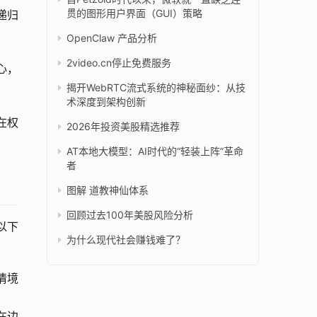
贯的图形用户界面（GUI）策略
递归
OpenClaw 产品分析
2video.cn停止免费服务
心，
揭开WebRTC流式系统的神秘面纱：从技
术深度到架构创新
在权
2026年投资美股精选推荐
AT本地大模型：AI时代的“轻装上阵”革命
者
图解 道教神仙体系
回顾过去100年美股风险分析
以下
为什么现代社会赚钱难了？
情境
在边