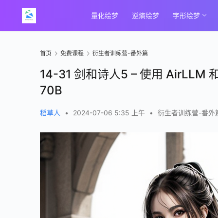
量化绘梦
逆熵绘梦
字形绘梦
首页
免费课程
衍生者训练营-番外篇
14-31 剑和诗人5 – 使用 AirLL
70B
稻草人
•
2024-07-06 5:35 上午
•
衍生者训练营-番外