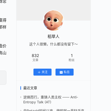
群忠
赢得
那样
稻草人
这个人很懒，什么都没有留下～
造价
高山
832
1
文章
粉丝
关注
私信
最近文章
逆熵而行，重铸人类主权 —— Anti-
Entropy Talk (AT)
自Petzold时代以来，微软就一直缺乏连