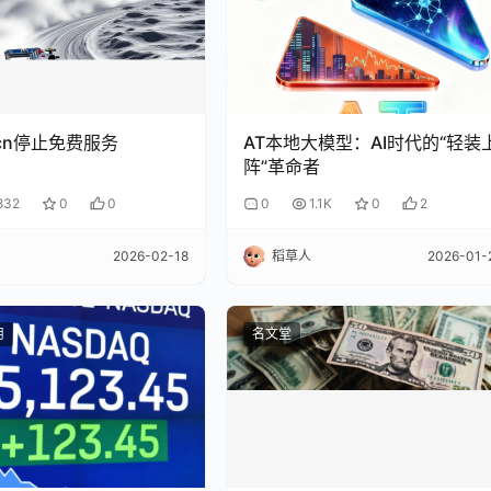
o.cn停止免费服务
AT本地大模型：AI时代的“轻装
阵”革命者
832
0
0
0
1.1K
0
2
2026-02-18
稻草人
2026-01-
用
名文堂