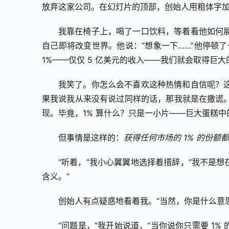
放弃这家公司。在幻灯片的顶部，创始人用粗体字
我靠在椅子上，喝了一口饮料，等着看他如何
自己即将改变世界。他说：“想象一下……”他停顿了一
1%——仅仅 5 亿美元的收入——我们就会取得巨大
我笑了。你怎么会不喜欢这种热情和自信呢？这
果我说我从来没有说过同样的话，那我就是在撒谎
现。毕竟，1% 算什么？只是一小片——巨大蛋糕中
但事情是这样的：
获得任何市场的 1% 的份额
“听着，”我小心翼翼地选择着措辞，“我不是想
含义。”
创始人有点疑惑地看着我。“当然，你是什么意思
“问题是，”我开始说道，“当你说你只需要 1%