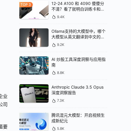
12-24 A100 和 4090 傻傻分
不清？看了就明白训练卡和推
理卡的区别
9.4K
Ollama支持的大模型中，哪个
大模型从英文翻译到中文的效
果最好
9.2K
AI 炒股工具深度洞察与应用指
南
8.8K
Anthropic Claude 3.5 Opus
深度洞察报告
企业
7.3K
公司
腾讯混元大模型：开启视频生
成新纪元
道要
5.8K