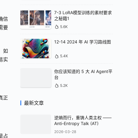
7-3 LoRA模型训练的素材要求
之秘籍1
确信
5.6K
要 
12-14 2024 年 AI 学习路线图
，如
5.4K
易实
你应该知道的 5 大 AI Agent平
台
5.2K
真正
最新文章
逆熵而行，重铸人类主权 ——
Anti-Entropy Talk (AT)
2026-03-28
是占