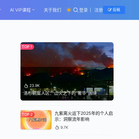
AI VIP课程
关于我们
登录
注册
投稿
23.9K
洛杉矶富人区：山火之下的“奢华”困境
九紫离火运下2025年的个人启
示：洞察流年影响
9.7K