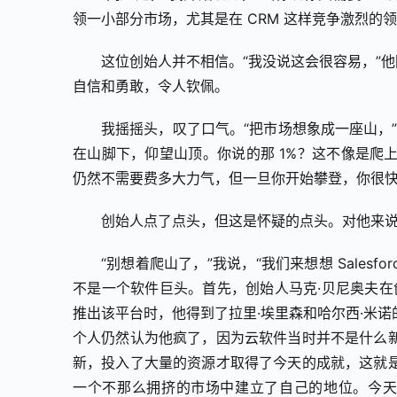
领一小部分市场，尤其是在 CRM 这样竞争激烈的
这位创始人并不相信。“我没说这会很容易，”
自信和勇敢，令人钦佩。
我摇摇头，叹了口气。“把市场想象成一座山，
在山脚下，仰望山顶。你说的那 1%？这不像是爬
仍然不需要费多大力气，但一旦你开始攀登，你很快
创始人点了点头，但这是怀疑的点头。对他来
“别想着爬山了，”我说，“我们来想想 Salesfor
不是一个软件巨头。首先，创始人马克·贝尼奥夫在创立 
推出该平台时，他得到了拉里·埃里森和哈尔西·米
个人仍然认为他疯了，因为云软件当时并不是什么
新，投入了大量的资源才取得了今天的成就，这就是
一个不那么拥挤的市场中建立了自己的地位。今天