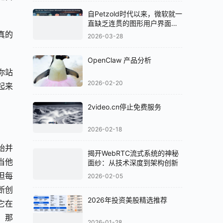
自Petzold时代以来，微软就一
直缺乏连贯的图形用户界面
（GUI）策略
真的
2026-03-28
OpenClaw 产品分析
你站
2026-02-20
起来
2video.cn停止免费服务
2026-02-18
开始并
揭开WebRTC流式系统的神秘
当他
面纱：从技术深度到架构创新
但每
2026-02-05
断创
2026年投资美股精选推荐
它在
。那
2026-01-28