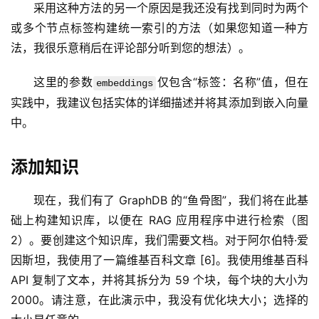
采用这种方法的另一个原因是我还没有找到同时为两个
或多个节点标签构建统一索引的方法（如果您知道一种方
法，我很乐意稍后在评论部分听到您的想法）。
这里的参数
仅包含“标签：名称”值，但在
embeddings
实践中，我建议包括实体的详细描述并将其添加到嵌入向量
中。
量
化
添加知识
绘
梦
现在，我们有了 GraphDB 的“鱼骨图”，我们将在此基
础上构建知识库，以便在 RAG 应用程序中进行检索（图 
逆
2）。要创建这个知识库，我们需要文档。对于阿尔伯特·爱
熵
因斯坦，我使用了一篇维基百科文章 [6]。我使用维基百科 
绘
API 复制了文本，并将其拆分为 59 个块，每个块的大小为 
梦
2000。请注意，在此演示中，我没有优化块大小；选择的