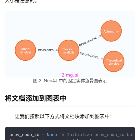
大小是任意的。
字
形
绘
梦
青
龙
绘
梦
图 2. Neo4J 中的固定实体鱼骨图表示
白
泽
将文档添加到图表中
绘
梦
让我们按照以下方式将文档块添加到图表中：
A
I
prev_node_id = 
None
# Initialize prev_node_id befor
产