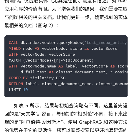
预测的。仅提取实体（尤其是在此阶段没有描述）对 RAG 
应用程序的价值有限。为了增强我们的结果，我们需要提取
与问题相关的相关文档。让我们更进一步，确定找到的实体
最相关的文档（查询 2）：
CALL
 db.index.vector.queryNodes(
'test_index_entity',
YIELD
 node 
AS
 vectorNode, score 
as
WITH
 vectorNode, vectorScore

WITH
 vectorNode.name 
AS
 label, vectorScore 
as
 score,
     d.full_text 
as
 closest_document_text, r.cosineS
ORDER
BY
RETURN
 label, closest_document_name, closest_documen
LIMIT 
10
如表 5 所示，结果与初始查询略有不同。这里首先返
回的是“天文学”。然而，与预期的“相对论”不同，接下来出
现的是“阿尔伯特·爱因斯坦”。使用 GraphRAG 和这种方法
的优势在于它的灵活性：您可以调整搜索以更好地满足您的