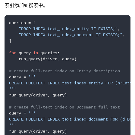
索引添加到搜索中。
queries = [

"DROP INDEX text_index_entity IF EXISTS;"
,

"DROP INDEX text_index_document IF EXISTS;"
,

]

for
 query 
in
 queries:

    run_query(driver, query)

# create full-text index on Entity description
query = 
'''

CREATE FULLTEXT INDEX text_index_entity FOR (n:Entit
'''
run_query(driver, query)

# create full-text index on Document full_text
query = 
'''

CREATE FULLTEXT INDEX text_index_document FOR (d:Doc
'''
run_query(driver, query)