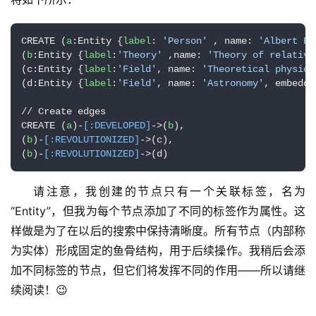
CREATE (
a
:Entity {
label
: 
'Person'
 , name: 
'Albert Ei
(
b
:Entity {
label
:
'Theory'
 ,name: 
'Theory of relativi
(c:Entity {
label
:
'Field'
, name: 
'Theoretical physics
(d:Entity {
label
:
'Field'
, name: 
'Astronomy'
, embeddi
// Create edges

CREATE (
a
)-
[:DEVELOPED]
->(
b
),

(
b
)-
[:REVOLUTIONIZED]
->(c),

(
b
)-
[:REVOLUTIONIZED]
->(d)
请注意，我创建的节点只有一个关联标签，名为
“Entity”，但我为每个节点添加了不同的标签作为属性。这
样做是为了在以后的搜索中保持清晰度。所有节点（内部称
为实体）形成固定的鱼骨结构，用于后续操作。我稍后会添
加不同标签的节点，但它们将发挥不同的作用——所以请继
续阅读！😉