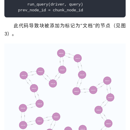
        run_query(driver, query)

V
    prev_node_id = chunk_node_id
I
P
此代码导致块被添加为标记为“文档”的节点（见图 
课
3）。
程
关
于
我
们