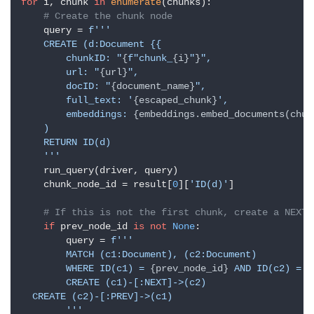
for
 i, chunk 
in
enumerate
(chunks):

品
# Create the chunk node
目
    query = 
f'''

登录
注册
录
    CREATE (d:Document {{

        chunkID: "
{
f"chunk_
{i}
"
}
",

        url: "
{url}
",

行
        docID: "
{document_name}
",  

业
        full_text: '
{escaped_chunk}
', 

        embeddings: 
{embeddings.embed_documents(chun
资
    )

讯
    RETURN ID(d)

    '''
    run_query(driver, query)

A
    chunk_node_id = result[
0
][
'ID(d)'
]

I
免
# If this is not the first chunk, create a NEXT 
费
if
 prev_node_id 
is
not
None
:

课
        query = 
f'''

        MATCH (c1:Document), (c2:Document)

程
        WHERE ID(c1) = 
{prev_node_id}
 AND ID(c2) = 
{
        CREATE (c1)-[:NEXT]->(c2)

A
  CREATE (c2)-[:PREV]->(c1)

I
        '''