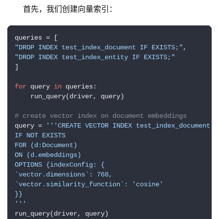
首先，我们创建向量索引：
"DROP INDEX test_index_document IF EXISTS;"
"DROP INDEX test_index_entity IF EXISTS;"
]

for
 query 
in
 queries:

    run_query(driver, query)

# create vector index on document embeddings
query = 
'''CREATE VECTOR INDEX test_index_document

IF NOT EXISTS

FOR (d:Document)

ON (d.embeddings)

OPTIONS {indexConfig: {

`vector.dimensions`: 768,

`vector.similarity_function`: 'cosine'

}}

'''
run_query(driver, query)
