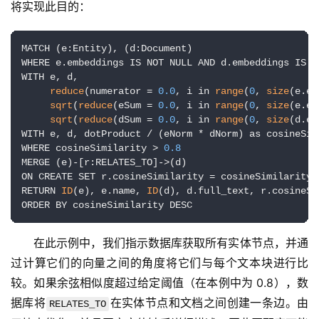
将实现此目的：
MATCH (e:Entity), (d:Document)

WHERE e.embeddings IS NOT NULL AND d.embeddings IS N
WITH e, d, 

reduce
(numerator = 
0.0
, i in 
range
(
0
, 
size
(e.em
sqrt
(
reduce
(eSum = 
0.0
, i in 
range
(
0
, 
size
(e.em
sqrt
(
reduce
(dSum = 
0.0
, i in 
range
(
0
, 
size
(d.em
WITH e, d, dotProduct / (eNorm * dNorm) as cosineSimi
WHERE cosineSimilarity > 
0.8
MERGE (e)-[r:RELATES_TO]->(d)

ON CREATE SET r.cosineSimilarity = cosineSimilarity

RETURN 
ID
(e), e.name, 
ID
(d), d.full_text, r.cosineSim
ORDER BY cosineSimilarity DESC
在此示例中，我们指示数据库获取所有实体节点，并通
过计算它们的向量之间的角度将它们与每个文本块进行比
较。如果余弦相似度超过给定阈值（在本例中为 0.8），数
据库将
在实体节点和文档之间创建一条边。由
RELATES_TO