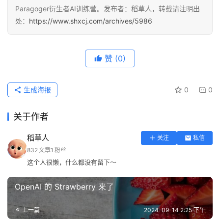
Paragoger衍生者AI训练营。发布者：稻草人，转载请注明出
处：
https://www.shxcj.com/archives/5986
赞
(0)
生成海报
0
0
关于作者
稻草人
关注
私信
832
文章
1
粉丝
这个人很懒，什么都没有留下～
OpenAI 的 Strawberry 来了
上一篇
2024-09-14 2:25 下午