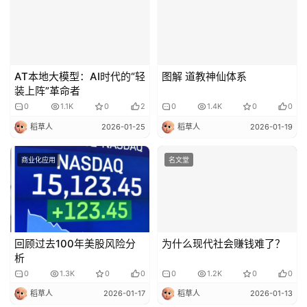
AT本地大模型：AI时代的“轻
图解 道教神仙体系
装上阵”革命者
0
1.1K
0
2
0
1.4K
0
0
稻草人
2026-01-25
稻草人
2026-01-19
商业化应用
名文堂
回顾过去100年美股风险分
为什么现代社会赚钱难了？
析
0
1.3K
0
0
0
1.2K
0
0
稻草人
2026-01-17
稻草人
2026-01-13