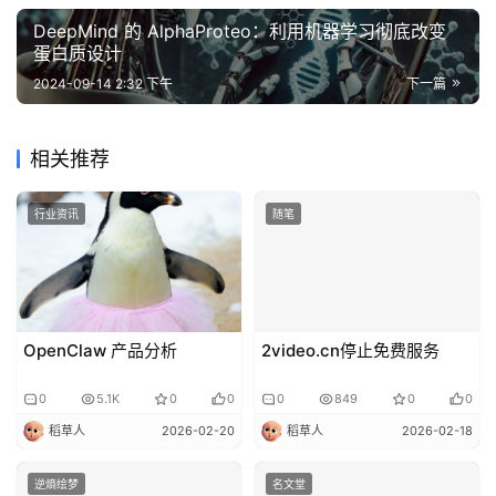
DeepMind 的 AlphaProteo：利用机器学习彻底改变
蛋白质设计
2024-09-14 2:32 下午
下一篇
相关推荐
行业资讯
随笔
OpenClaw 产品分析
2video.cn停止免费服务
0
5.1K
0
0
0
849
0
0
稻草人
2026-02-20
稻草人
2026-02-18
逆熵绘梦
名文堂