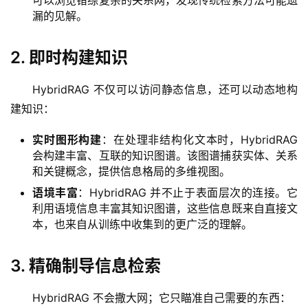
漏的见解。
I
产
品
2. 即时构建知识
目
登录
注册
录
HybridRAG 不仅可以访问静态信息，还可以动态地构
建知识：
行
业
实时图形构建
：在处理非结构化文本时，HybridRAG
资
会构建丰富、互联的知识图谱。该图谱捕获实体、关系
讯
和关键概念，提供信息格局的多维视图。
语境丰富
：HybridRAG 并不止于表面层次的连接。它
A
利用语境信息丰富其知识图谱，这些信息既来自直接文
I
本，也来自从训练中收集到的更广泛的理解。
免
费
3. 精确制导信息检索
课
程
HybridRAG 不会撒大网；它只瞄准自己需要的东西：