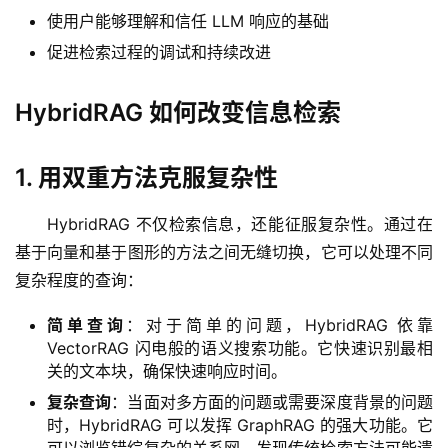
梦
使用户能够理解和信任 LLM 响应的基础
促进检索过程的调试和持续改进
字
形
HybridRAG 如何改变信息检索
绘
梦
1. 用双重方法克服复杂性
青
龙
HybridRAG 不仅检索信息，还能征服复杂性。通过在
绘
基于向量和基于图形的方法之间无缝切换，它可以处理不同
梦
复杂程度的查询：
白
简单查询
：对于简单的问题，HybridRAG 依靠
泽
VectorRAG 闪电般的语义搜索功能。它快速识别最相
绘
关的文本块，确保快速响应时间。
梦
复杂查询
：当面对多方面的问题或需要深度背景的问题
时，HybridRAG 可以发挥 GraphRAG 的强大功能。它
A
可以浏览错综复杂的关系网，发现传统检索方法可能遗