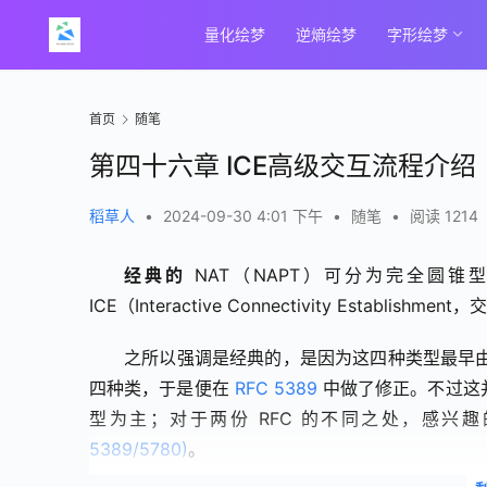
量化绘梦
逆熵绘梦
字形绘梦
首页
随笔
第四十六章 ICE高级交互流程介绍
稻草人
•
2024-09-30 4:01 下午
•
随笔
•
阅读 1214
经典的
 NAT（NAPT）可分为完全圆
ICE（Interactive Connectivity Establ
之所以强调是经典的，是因为这四种类型最早由
四种类，于是便在 
RFC 5389
 中做了修正。不过这并
型为主；对于两份 RFC 的不同之处，感兴
5389/5780)
。