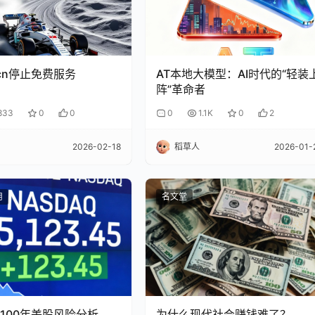
o.cn停止免费服务
AT本地大模型：AI时代的“轻装
阵”革命者
833
0
0
0
1.1K
0
2
2026-02-18
稻草人
2026-01-
用
名文堂
100年美股风险分析
为什么现代社会赚钱难了？