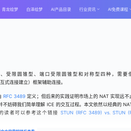
青龙绘梦
白泽绘梦
AI产品目录
行业资讯
AI免费课程
锥型、受限圆锥型、端口受限圆锥型和对称型四种，需要借
ishment，交互式连接建立）框架辅助连接。
 
RFC 3489
 定义；但后来的实践证明市场上的 NAT 实现远不
不妨碍我们简单理解 ICE 的交互过程。本文依然以经典的 NAT
趣的读者可以参考这个链接 
STUN (RFC 3489) vs. STUN (R