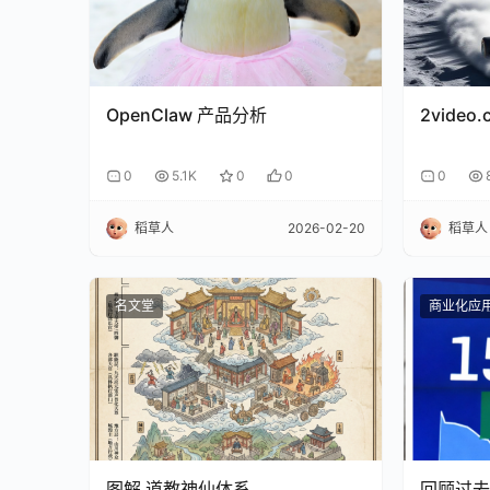
OpenClaw 产品分析
2vide
0
5.1K
0
0
0
稻草人
2026-02-20
稻草人
名文堂
商业化应
图解 道教神仙体系
回顾过去