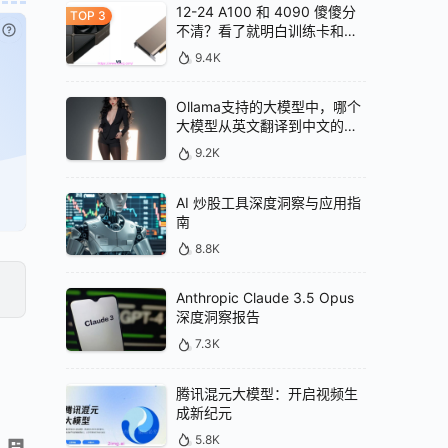
12-24 A100 和 4090 傻傻分
不清？看了就明白训练卡和推
已付费？
登录
或
刷新
理卡的区别
9.4K
Ollama支持的大模型中，哪个
大模型从英文翻译到中文的效
果最好
9.2K
AI 炒股工具深度洞察与应用指
南
8.8K
Anthropic Claude 3.5 Opus
深度洞察报告
7.3K
腾讯混元大模型：开启视频生
成新纪元
5.8K