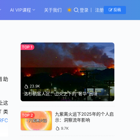
AI VIP课程
关于我们
登录
注册
投稿
助 
23.9K
洛杉矶富人区：山火之下的“奢华”困境
止这
 类
九紫离火运下2025年的个人启
示：洞察流年影响
FC 
9.7K