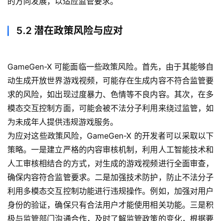
的方向发展，以适应监管要求。
行
业
5.2 潜在政策风险与应对
资
讯
GameGen-X 可能面临一些政策风险。首先，由于其能够自
A
动生成开放世界游戏视频，可能存在生成内容不符合监管要
I
求的风险，如出现过度暴力、色情等不良内容。其次，在多
免
模态交互控制方面，可能会被不法分子利用来绕过监管，如
费
为未成年人提供违规游戏服务。
课
程
为应对这些政策风险，GameGen-X 的开发者可以采取以下
策略。一是建立严格的内容审核机制，利用人工智能技术和
A
人工审核相结合的方式，对生成的游戏视频进行全面审查，
I
确保内容符合监管要求。二是加强技术防护，防止不法分子
V
利用多模态交互控制功能进行违规操作。例如，加强对用户
I
身份的验证，确保只有合法用户才能使用相关功能。三是积
P
极与监管部门沟通合作，及时了解监管政策的变化，根据要