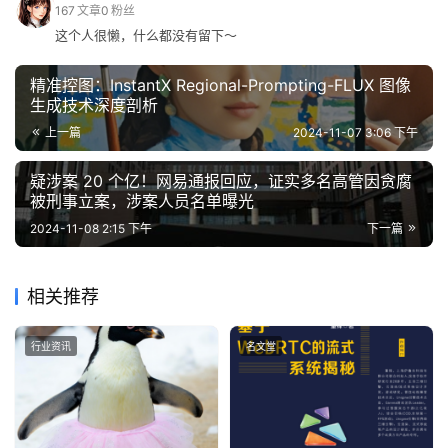
167
文章
0
粉丝
这个人很懒，什么都没有留下～
精准控图：InstantX Regional-Prompting-FLUX 图像
生成技术深度剖析
上一篇
2024-11-07 3:06 下午
疑涉案 20 个亿！网易通报回应，证实多名高管因贪腐
被刑事立案，涉案人员名单曝光
2024-11-08 2:15 下午
下一篇
相关推荐
行业资讯
名文堂