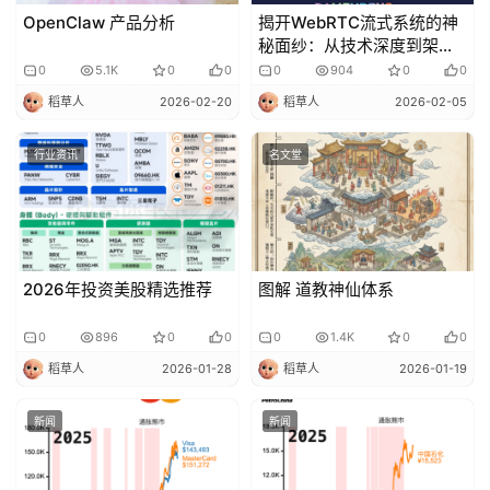
OpenClaw 产品分析
揭开WebRTC流式系统的神
秘面纱：从技术深度到架构
创新
0
5.1K
0
0
0
904
0
0
稻草人
2026-02-20
稻草人
2026-02-05
行业资讯
名文堂
2026年投资美股精选推荐
图解 道教神仙体系
0
896
0
0
0
1.4K
0
0
稻草人
2026-01-28
稻草人
2026-01-19
新闻
新闻