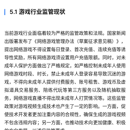
5.1 游戏行业监管现状
青
龙
绘
当前游戏行业面临着较为严格的监管政策和法规。国家新闻
梦
出版署发布了《网络游戏管理办法（草案征求意见稿）》，
提出网络游戏不得设置每日登录、首次充值、连续充值等诱
白
泽
导性奖励，所有网络游戏须设置用户充值限额。同时，对未
绘
成年人保护方面做出了严格规定，如严格控制未成年人使用
梦
网络游戏时段、时长，禁止未成年人登录容易导致沉迷的游
戏，不得向未成年人提供付费服务、账号租售、游戏币及虚
A
拟道具交易服务、陪练代玩等第三方服务以及随机抽取服
I
务，网络游戏直播不得出现未成年人打赏情况等。这些监管
产
政策对游戏视频生成技术也产生了一定的影响。一方面，促
品
使技术开发者更加注重内容的合规性，确保生成的游戏视频
目
登录
注册
录
不包含违规内容；另一方面，也推动技术向更加健康、积极