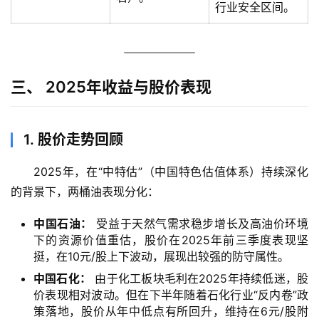
行业安全区间。
龙
绘
梦
白
三、 2025年收益与股价表现
泽
绘
梦
1. 股价走势回顾
2025年，在“中特估”（中国特色估值体系）持续深化
A
I
的背景下，两桶油表现分化：
产
中国石油：
受益于天然气需求稳步增长及高油价环境
品
下的资源价值重估，股价在2025年前三季度表现坚
目
登录
注册
挺，在10元/股上下波动，展现出较强的防守属性。
录
中国石化：
由于化工板块毛利在2025年持续低迷，股
价表现相对波动。但在下半年随着石化行业“反内卷”政
行
策落地，股价从年中低点有所回升，维持在6元/股附
业