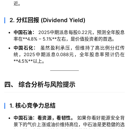
近。
资
讯
2. 分红回报 (Dividend Yield)
A
中国石油：
2025中期派息每股0.22元，预测全年股息
I
率在**4.8% – 5.1%**左右，是价值投资者的首选。
免
中国石化：
虽然盈利承压，但维持了高比例分红传
费
统，2025中期派息0.088元，全年股息率预计仍在
课
**4.5%**以上。
程
A
四、 综合分析与风险提示
I
V
I
1. 核心竞争力总结
P
课
中国石油：看资源，看韧性。
如果你看好能源安全背
程
景下的气价上涨或油价维持高位，中石油是更稳健的选