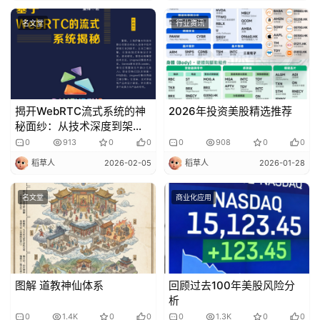
名文堂
行业资讯
揭开WebRTC流式系统的神
2026年投资美股精选推荐
秘面纱：从技术深度到架构
创新
0
913
0
0
0
908
0
0
稻草人
2026-02-05
稻草人
2026-01-28
名文堂
商业化应用
图解 道教神仙体系
回顾过去100年美股风险分
析
0
1.4K
0
0
0
1.3K
0
0