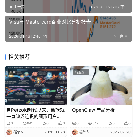
上一篇
2026-01-16 12:17 下午
Visa与 Mastercard商业对比分析报告
2026-01-16 12:46 下午
下一篇
相关推荐
新闻
行业资讯
自Petzold时代以来，微软就
OpenClaw 产品分析
一直缺乏连贯的图形用户界
面（GUI）策略
0
841
0
0
0
5.1K
0
0
稻草人
2026-03-28
稻草人
2026-02-20