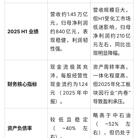
营收规模巨大，
营收约1.45万亿
量
但H1受化工市场
元，归母净利润
化
低迷影响，归母
2025 H1 业绩
约840亿元，表
绘
净利润约210亿
梦
现稳健，利润韧
元左右，同比出
性强。
现明显降幅。
逆
熵
现金流极其充
资产周转率高，
绘
沛，每股经营性
一体化程度高，
梦
财务核心指标
现金流约为1.24
但2025年化工板
元（2025年中
块因行业“内卷”
字
报）。
导致盈利承压。
形
绘
略高于中石油
梦
较低且稳定
（~52%左
资产负债率
（~40%左
右），但仍处于
青
右）。