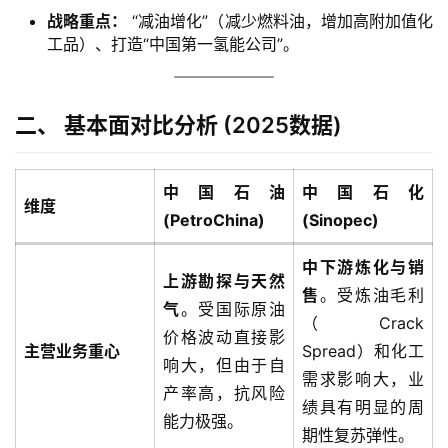
战略重点：
“减油增化”（减少燃料油，增加高附加值化
工品）、打造“中国第一氢能公司”。
二、 基本面对比分析 (2025数据)
中国石油
中国石化
维度
(PetroChina)
(Sinopec)
中下游炼化与销
上游勘探与天然
售
。受炼油毛利
气
。受国际原油
（Crack
价格波动直接影
主营业务重心
Spread）和化工
响大，但由于自
需求影响大，业
产率高，抗风险
绩具有明显的周
能力极强。
期性复苏弹性。