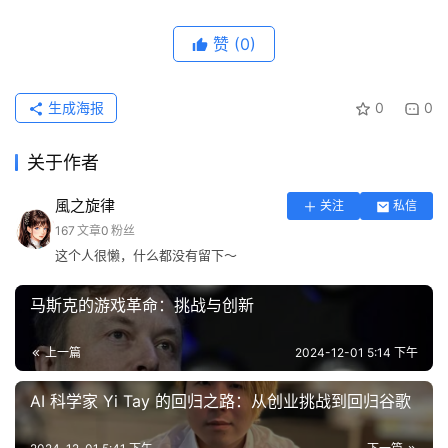
赞
(0)
生成海报
0
0
关于作者
風之旋律
关注
私信
167
文章
0
粉丝
这个人很懒，什么都没有留下～
马斯克的游戏革命：挑战与创新
上一篇
2024-12-01 5:14 下午
AI 科学家 Yi Tay 的回归之路：从创业挑战到回归谷歌