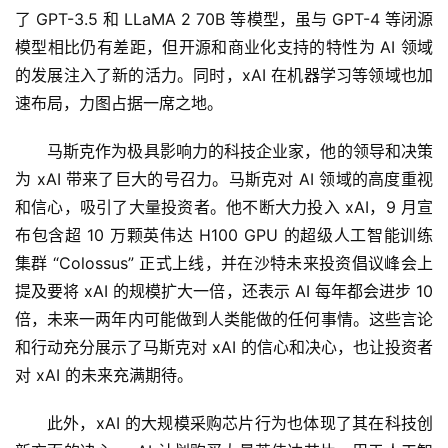
了 GPT-3.5 和 LLaMA 2 70B 等模型，虽与 GPT-4 等闭源
A
模型相比仍有差距，但开源和商业化支持的特性为 AI 领域
I
的发展注入了新的活力。同时，xAI 在机器学习等领域也加
免
速布局，力图占据一席之地。
费
课
马斯克作为极具影响力的科技企业家，他的领导和决策
程
为 xAI 带来了巨大的号召力。马斯克对 AI 领域的高度重视
和信心，吸引了大量投资者。他不断大力投入 xAI，9 月宣
A
布包含超 10 万颗英伟达 H100 GPU 的超级人工智能训练
I
集群 “Colossus” 正式上线，并在沙特未来投资倡议峰会上
V
I
提及要将 xAI 的规模扩大一倍，还表示 AI 每年都会进步 10 
P
倍，未来一两年内可能做到人类能做的任何事情。这些言论
课
和行动充分展示了马斯克对 xAI 的信心和决心，也让投资者
程
对 xAI 的未来充满期待。
关
此外，xAI 的大规模采购芯片行为也体现了其在科技创
于