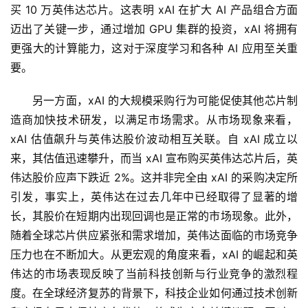
买 10 万英伟达芯片。这表明 xAI 在扩大 AI 产品组合方面
化
迈出了关键一步，通过增加 GPU 集群的投资，xAI 将拥有
绘
更强大的计算能力，这对于深度学习和各种 AI 应用至关重
梦
要。
逆
另一方面，xAI 的大规模采购行为可能促使其他芯片制
熵
造商加快技术研发，以满足市场需求。从市场现象来看，
绘
梦
xAI 估值飙升与英伟达股价波动相互关联。自 xAI 成立以
来，其估值迅速攀升，而当 xAI 宣布购买英伟达芯片后，英
字
伟达股价应声下跌近 2%。这并非完全由 xAI 的采购决定所
形
引发，事实上，英伟达在过去几年中已经取得了显著的增
绘
长，其股价在短期内出现回调也是正常的市场现象。此外，
梦
随着全球芯片供应紧张和需求增加，英伟达面临的市场竞争
压力也在不断加大。从更宏观的角度来看，xAI 的崛起和英
青
伟达的市场表现反映了当前科技创新与行业竞争的激烈程
龙
度。在全球经济复苏的背景下，科技企业如何通过技术创新
绘