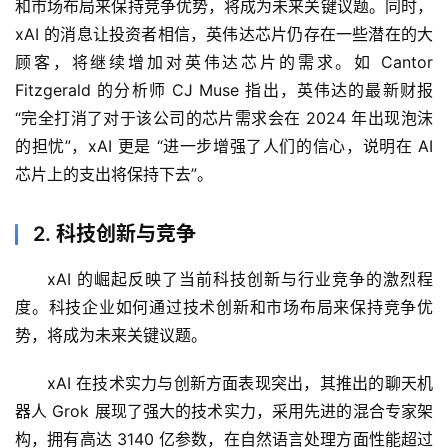
梦
和市场布局来保持竞争优势，将成为未来关键议题。同时，
xAI 的消息让投资者相信，英伟达芯片仍存在一些潜在的大
白
顾客，将继续增加对英伟达芯片的需求。如 Cantor 
泽
Fitzgerald 的分析师 CJ Muse 指出，英伟达的最新财报 
绘
“完全打消了对于该公司的芯片需求会在 2024 年出现泡沫
梦
的担忧”，xAI 更是 “进一步增强了人们的信心，说明在 AI 
芯片上的支出将保持下去”。
A
I
2. 科技创新与竞争
产
品
xAI 的崛起反映了当前科技创新与行业竞争的激烈程
目
登录
注册
录
度。科技企业如何通过技术创新和市场布局来保持竞争优
势，将成为未来关键议题。
行
xAI 在技术实力与创新方面表现突出，其推出的聊天机
业
资
器人 Grok 展现了强大的技术实力，采用先进的混合专家架
讯
构，拥有高达 3140 亿参数，在自然语言处理方面性能超过