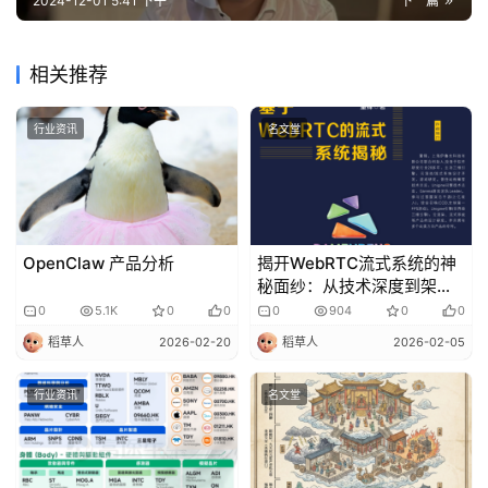
2024-12-01 5:41 下午
下一篇
相关推荐
行业资讯
名文堂
OpenClaw 产品分析
揭开WebRTC流式系统的神
秘面纱：从技术深度到架构
创新
0
5.1K
0
0
0
904
0
0
稻草人
2026-02-20
稻草人
2026-02-05
行业资讯
名文堂