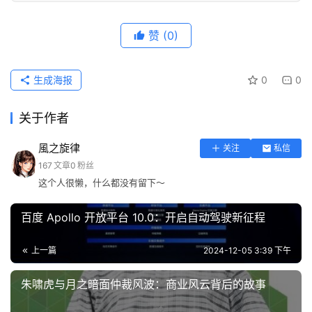
赞
(0)
生成海报
0
0
关于作者
風之旋律
关注
私信
167
文章
0
粉丝
这个人很懒，什么都没有留下～
百度 Apollo 开放平台 10.0：开启自动驾驶新征程
上一篇
2024-12-05 3:39 下午
朱啸虎与月之暗面仲裁风波：商业风云背后的故事