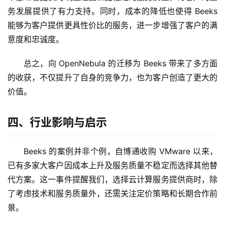
量
务发展提供了有力支持。同时，成本的降低也使得 Beeks 
化
能够为客户提供更具性价比的服务，进一步增强了客户的满
绘
梦
意度和忠诚度。
总之，向 OpenNebula 的迁移为 Beeks 带来了多方面
逆
熵
的收获，不仅提升了自身的竞争力，也为客户创造了更大的
绘
价值。
梦
四、行业影响与启示
字
形
Beeks 的案例并非个例，自博通收购 VMware 以来，
绘
梦
已有多家大客户因成本上升及服务质量不稳定而选择其他替
代方案。这一事件提醒我们，选择云计算服务提供商时，除
青
了考虑技术和服务质量外，还需关注定价策略和长期合作前
龙
景。
绘