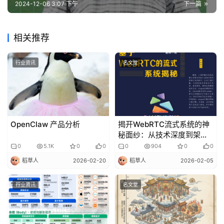
2024-12-06 3:07 下午
下一篇
相关推荐
行业资讯
名文堂
OpenClaw 产品分析
揭开WebRTC流式系统的神
秘面纱：从技术深度到架构
创新
0
5.1K
0
0
0
904
0
0
稻草人
2026-02-20
稻草人
2026-02-05
行业资讯
名文堂