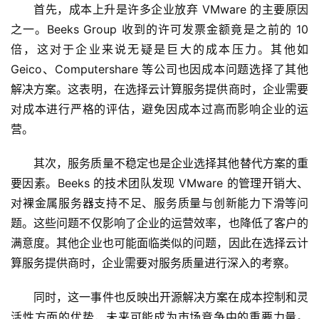
梦
首先，成本上升是许多企业放弃 VMware 的主要原因
之一。Beeks Group 收到的许可发票金额竟是之前的 10 
白
倍，这对于企业来说无疑是巨大的成本压力。其他如 
泽
Geico、Computershare 等公司也因成本问题选择了其他
绘
解决方案。这表明，在选择云计算服务提供商时，企业需要
梦
对成本进行严格的评估，避免因成本过高而影响企业的运
营。
A
I
其次，服务质量不稳定也是企业选择其他替代方案的重
产
要因素。Beeks 的技术团队发现 VMware 的管理开销大、
品
对裸金属服务器支持不足、服务质量与创新能力下滑等问
目
登录
注册
录
题。这些问题不仅影响了企业的运营效率，也降低了客户的
满意度。其他企业也可能面临类似的问题，因此在选择云计
行
算服务提供商时，企业需要对服务质量进行深入的考察。
业
资
同时，这一事件也反映出开源解决方案在成本控制和灵
讯
活性方面的优势，未来可能成为市场竞争中的重要力量。