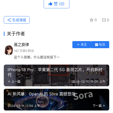
赞
(0)
生成海报
0
0
关于作者
風之旋律
关注
私信
167
文章
0
粉丝
这个人很懒，什么都没有留下～
iPhone 18 Pro：苹果第二代 5G 基带芯片，开启新时
代
上一篇
2024-12-10 10:00 上午
AI 新风暴：OpenAI 的 Sora 震撼登场
2024-12-11 12:00 上午
下一篇