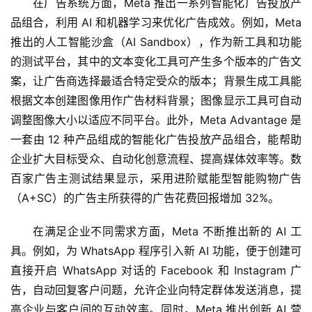
在广告系统方面，Meta 推出一系列智能化广告投放产
A
品组合，利用 AI 和机器学习来优化广告成效。例如，Meta 
I
推出的人工智能沙盒（AI Sandbox），作为新工具和功能
免
的测试平台，其中的文本变化工具可产生多个版本的广告文
费
案，让广告商选择最适合特定受众的版本；背景生成工具能
课
根据文本创建图像用作广告材料背景；图像显示工具可自动
程
调整图像大小以适应不同平台。此外，Meta Advantage 是
一套由 12 种产品组成的智能化广告投放产品组合，能帮助
A
I
企业扩大目标受众、自动化创意流程、提高媒体效率等。数
V
百家广告主测试结果显示，采用进阶赋能型智能购物广告
I
（A+SC）的广告主所获得的广告花费回报增加 32%。
P
课
在满足企业不同需求方面，Meta 不断推出新的 AI 工
程
具。例如，为 WhatsApp 程序引入新 AI 功能，便于创建可
直接开启 WhatsApp 对话的 Facebook 和 Instagram 广
关
告，自动回复客户问题，允许企业向特定群体发送消息，提
于
高企业与客户间的互动效率。同时，Meta 推出创新 AI 营
我