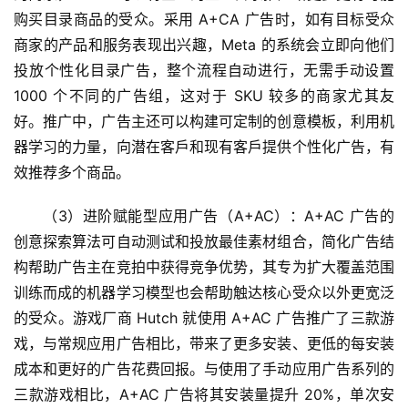
化
购买目录商品的受众。采用 A+CA 广告时，如有目标受众
绘
商家的产品和服务表现出兴趣，Meta 的系统会立即向他们
梦
投放个性化目录广告，整个流程自动进行，无需手动设置 
1000 个不同的广告组，这对于 SKU 较多的商家尤其友
逆
好。推广中，广告主还可以构建可定制的创意模板，利用机
熵
绘
器学习的力量，向潜在客戶和现有客戶提供个性化广告，有
梦
效推荐多个商品。
（3）进阶赋能型应用广告（A+AC）：A+AC 广告的
字
形
创意探索算法可自动测试和投放最佳素材组合，简化广告结
绘
构帮助广告主在竞拍中获得竞争优势，其专为扩大覆盖范围
梦
训练而成的机器学习模型也会帮助触达核心受众以外更宽泛
的受众。游戏厂商 Hutch 就使用 A+AC 广告推广了三款游
青
戏，与常规应用广告相比，带来了更多安装、更低的每安装
龙
成本和更好的广告花费回报。与使用了手动应用广告系列的
绘
三款游戏相比，A+AC 广告将其安装量提升 20%，单次安
梦