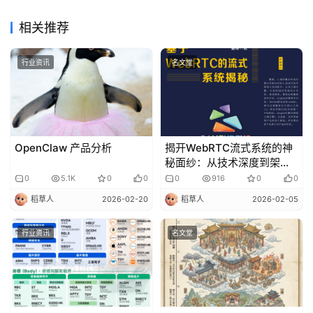
相关推荐
行业资讯
名文堂
OpenClaw 产品分析
揭开WebRTC流式系统的神
秘面纱：从技术深度到架构
创新
0
5.1K
0
0
0
916
0
0
稻草人
2026-02-20
稻草人
2026-02-05
行业资讯
名文堂