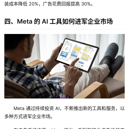
装成本降低 20%，广告花费回报提高 30%。
白
泽
四、Meta 的 AI 工具如何进军企业市场
绘
梦
A
I
产
品
目
登录
注册
录
行
业
Meta 通过持续投资 AI，不断推出新的工具和服务，以
资
多种方式进军企业市场。
讯