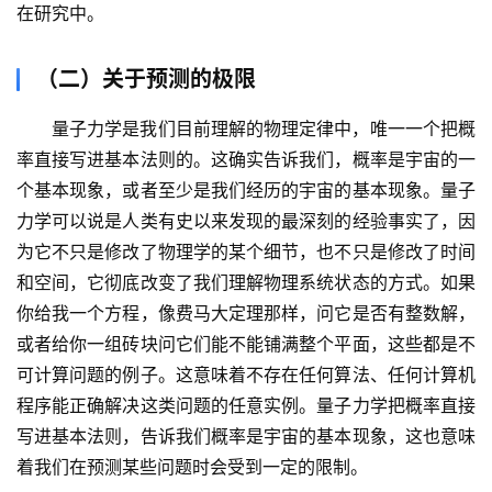
化
在研究中。
绘
梦
（二）关于预测的极限
逆
量子力学是我们目前理解的物理定律中，唯一一个把概
熵
率直接写进基本法则的。这确实告诉我们，概率是宇宙的一
绘
个基本现象，或者至少是我们经历的宇宙的基本现象。量子
梦
力学可以说是人类有史以来发现的最深刻的经验事实了，因
为它不只是修改了物理学的某个细节，也不只是修改了时间
字
和空间，它彻底改变了我们理解物理系统状态的方式。如果
形
绘
你给我一个方程，像费马大定理那样，问它是否有整数解，
梦
或者给你一组砖块问它们能不能铺满整个平面，这些都是不
可计算问题的例子。这意味着不存在任何算法、任何计算机
青
程序能正确解决这类问题的任意实例。量子力学把概率直接
龙
写进基本法则，告诉我们概率是宇宙的基本现象，这也意味
绘
着我们在预测某些问题时会受到一定的限制。
梦