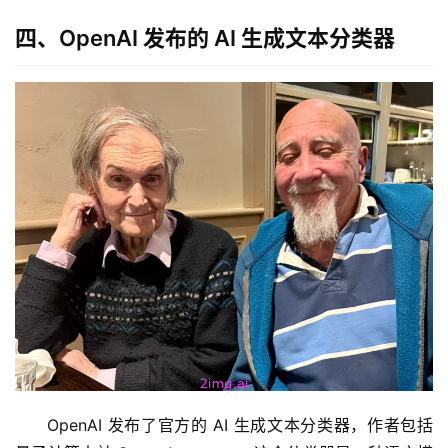
四、OpenAI 发布的 AI 生成文本分类器
白
泽
绘
梦
A
I
产
品
目
登录
注册
录
行
业
资
讯
OpenAI 发布了官方的 AI 生成文本分类器，作者包括