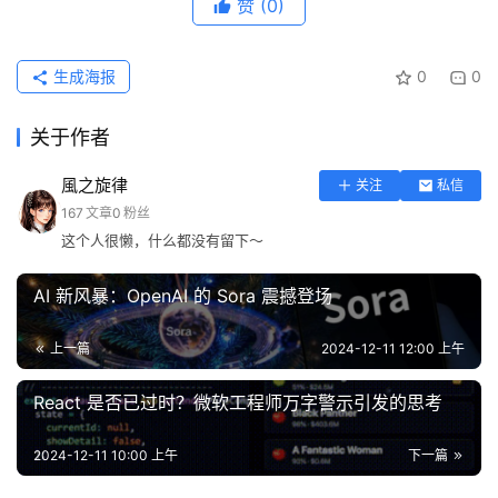
赞
(0)
生成海报
0
0
关于作者
風之旋律
关注
私信
167
文章
0
粉丝
这个人很懒，什么都没有留下～
AI 新风暴：OpenAI 的 Sora 震撼登场
上一篇
2024-12-11 12:00 上午
React 是否已过时？微软工程师万字警示引发的思考
2024-12-11 10:00 上午
下一篇