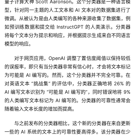
量子计算大神 Scott Aaronson。这个分类器是一种语言模
A
型，针对同一主题的人工文本和 AI 文本对的数据集进行了
I
微调。从被认为是由人类编写的各种来源收集了数据集，例
免
如预训练数据和提交给 InstructGPT 的人类演示。分类器
费
课
将每个文本分为提示和响应，并根据提示生成来自不同语言
程
模型的响应。
对于网页应用，OpenAI 调整了置信度阈值以保持较低
A
I
的误报率，即只有当分类器非常有信心时，才会将文本标记
V
为可能是 AI 编写的。然而，这个分类器并不完全可靠。在
I
对英语文本 “挑战集” 的评估中，分类器正确地将 26% 的 
P
AI 编写文本识别为 “可能是 AI 编写的”，同时错误地将 9% 
课
的人类编写文本标记为 AI 编写的。分类器的可靠性通常会
程
随着输入文本长度的增加而提高。
关
与之前发布的分类器相比，这个新的分类器在来自更新
于
一些的 AI 系统的文本上的可靠性要高得多。该分类器在少
我