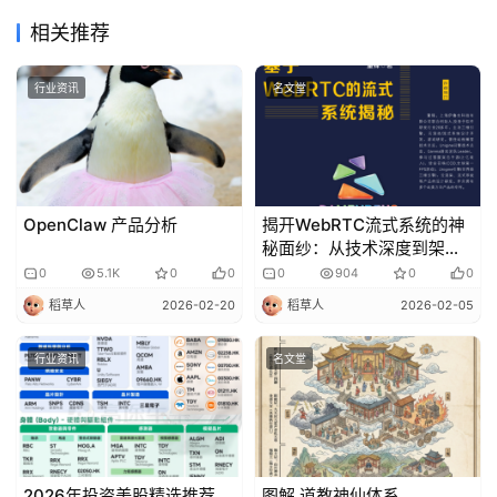
相关推荐
行业资讯
名文堂
OpenClaw 产品分析
揭开WebRTC流式系统的神
秘面纱：从技术深度到架构
创新
0
5.1K
0
0
0
904
0
0
稻草人
2026-02-20
稻草人
2026-02-05
行业资讯
名文堂
2026年投资美股精选推荐
图解 道教神仙体系