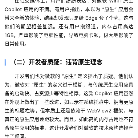
在社交媒体上，用户们纷纷表达了对微软 Win11 原生 
程
Copilot 应用的不满。有用户指出，本以为 “原生” 应用会
带来全新的体验，结果却发现只是给 Edge 套了个壳，这与
关
于
他们的期望相差甚远。还有用户抱怨道，内存占用高达 
我
1GB，严重影响了电脑性能，导致电脑卡顿，极大地影响了
们
日常使用。
（二）开发者质疑：违背原生理念
开发者们也对微软的 “原生” 定义提出了质疑。他们认
为，微软对 “原生” 的定义过于模糊，与传统原生应用应具
备的启动快、占资源少等特性相悖。这款 Copilot 应用虽然
在外观上做出了一些改进，如显示在系统托盘中、拥有更原
生的标题栏等，但本质上还是依赖于 WebView2 框架，与
真正的原生应用差距较大。而且，如此高的内存占用也不符
合原生应用的标准，这让开发者们对微软的技术架构选择产
生了疑问。