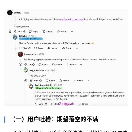
行
业
资
讯
A
I
免
费
课
程
A
I
V
I
（一）用户吐槽：期望落空的不满
P
课