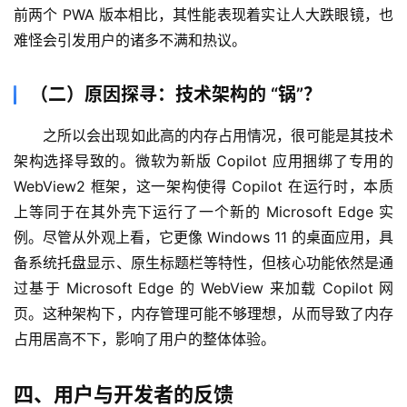
前两个 PWA 版本相比，其性能表现着实让人大跌眼镜，也
青
难怪会引发用户的诸多不满和热议。
龙
绘
梦
（二）原因探寻：技术架构的 “锅”？
之所以会出现如此高的内存占用情况，很可能是其技术
白
泽
架构选择导致的。微软为新版 Copilot 应用捆绑了专用的 
绘
WebView2 框架，这一架构使得 Copilot 在运行时，本质
梦
上等同于在其外壳下运行了一个新的 Microsoft Edge 实
例。尽管从外观上看，它更像 Windows 11 的桌面应用，具
A
备系统托盘显示、原生标题栏等特性，但核心功能依然是通
I
过基于 Microsoft Edge 的 WebView 来加载 Copilot 网
产
页。这种架构下，内存管理可能不够理想，从而导致了内存
品
占用居高不下，影响了用户的整体体验。
目
录
四、用户与开发者的反馈