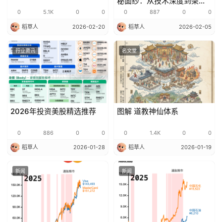
秘面纱：从技术深度到架构
创新
0
5.1K
0
0
0
887
0
0
稻草人
2026-02-20
稻草人
2026-02-05
行业资讯
名文堂
2026年投资美股精选推荐
图解 道教神仙体系
0
886
0
0
0
1.4K
0
0
稻草人
2026-01-28
稻草人
2026-01-19
新闻
新闻