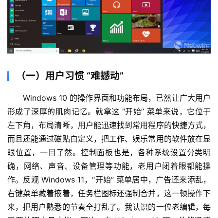
绘
梦
逆
熵
绘
（一）用户习惯 “难撼动”
梦
Windows 10 的操作界面和功能布局，已然让广大用户
字
形成了深厚的肌肉记忆。就拿这 “开始” 菜单来说，它位于
形
左下角，布局清晰，用户能迅速找到常用程序的快捷方式，
绘
而且还能通过磁贴自定义，把工作、娱乐常用的软件放在显
梦
眼位置，一目了然。控制面板也是，各种系统设置分类明
青
确，网络、声音、设备管理等功能，老用户闭着眼都能操
龙
作。反观 Windows 11，“开始” 菜单居中，广告还来添乱，
绘
右键菜单藏着掖着，任务栏图标还强制合并，这一顿操作下
梦
来，把用户熟悉的节奏全打乱了。我认识的一位老编辑，每