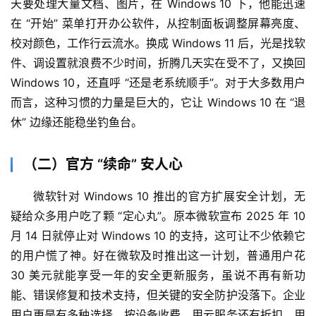
天要处理大量文档、图片，在 Windows 10 下，他能迅速
白
在 “开始” 菜单打开办公软件，从控制面板调整屏幕亮度、
泽
校对颜色，工作行云流水。换成 Windows 11 后，光是找软
绘
件、调设置就浪费不少时间，折腾几天实在受不了，又换回 
梦
Windows 10，还直呼 “还是老系统顺手”。对于大多数用户
而言，这种习惯的力量是巨大的，它让 Windows 10 在 “退
A
I
休” 边缘还能稳坐钓鱼台。
产
品
（二）官方 “续命” 安人心
目
登录
注册
录
微软针对 Windows 10 推出的官方扩展安全计划，无
疑给众多用户吃了颗 “定心丸”。原本微软宣布 2025 年 10 
行
月 14 日就停止对 Windows 10 的支持，这可让不少依赖它
业
的用户慌了神。好在微软及时推出这一计划，普通用户花 
资
30 美元就能享受一年的安全更新服务，虽说不再有新功
讯
能、错误修复和技术支持，但关键的安全防护没落下。企业
用户更是有多种选择，按设备收费，用云服务还有折扣，用 