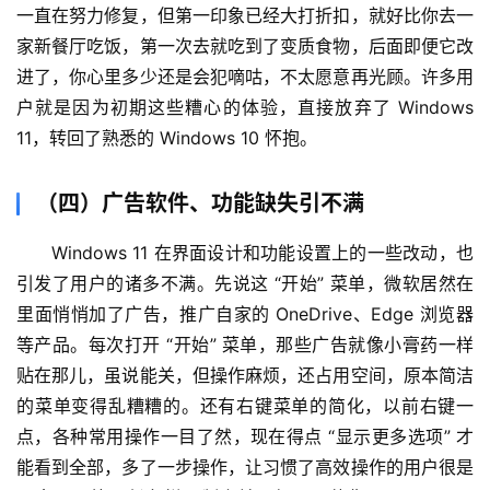
一直在努力修复，但第一印象已经大打折扣，就好比你去一
家新餐厅吃饭，第一次去就吃到了变质食物，后面即便它改
进了，你心里多少还是会犯嘀咕，不太愿意再光顾。许多用
户就是因为初期这些糟心的体验，直接放弃了 Windows 
11，转回了熟悉的 Windows 10 怀抱。
（四）广告软件、功能缺失引不满
Windows 11 在界面设计和功能设置上的一些改动，也
引发了用户的诸多不满。先说这 “开始” 菜单，微软居然在
里面悄悄加了广告，推广自家的 OneDrive、Edge 浏览器
等产品。每次打开 “开始” 菜单，那些广告就像小膏药一样
贴在那儿，虽说能关，但操作麻烦，还占用空间，原本简洁
的菜单变得乱糟糟的。还有右键菜单的简化，以前右键一
点，各种常用操作一目了然，现在得点 “显示更多选项” 才
能看到全部，多了一步操作，让习惯了高效操作的用户很是