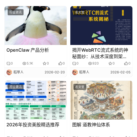
行业资讯
名文堂
OpenClaw 产品分析
揭开WebRTC流式系统的神
秘面纱：从技术深度到架构
创新
0
5.1K
0
0
0
920
0
0
稻草人
2026-02-20
稻草人
2026-02-05
行业资讯
名文堂
2026年投资美股精选推荐
图解 道教神仙体系