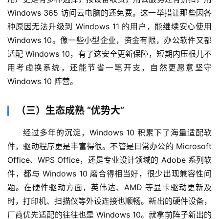
A
I
Windows 365 访问云电脑的还免费。这一举措让那些因各
免
种原因无法升级到 Windows 11 的用户，能继续安心使用 
费
Windows 10。像一些小型企业，资金有限，办公软件又都
课
适配 Windows 10，有了这安全更新保障，短期内压根儿不
程
用考虑换系统，还能节省一笔开支，自然更愿意坚守 
Windows 10 阵营。
A
I
V
（三）生态成熟 “优势大”
I
经过多年的沉淀，Windows 10 积累下了海量适配软
P
课
件，驱动程序更是丰富得很。不管是日常办公的 Microsoft 
程
Office、WPS Office，还是专业设计领域的 Adobe 系列软
件，都与 Windows 10 磨合得相当好，很少出现兼容性问
关
题。在硬件驱动方面，英伟达、AMD 等显卡驱动更新及
于
时，打印机、扫描仪等外设连接也顺畅。新出的硬件设备，
我
厂商优先适配的往往也是 Windows 10。就拿前阵子新出的
们