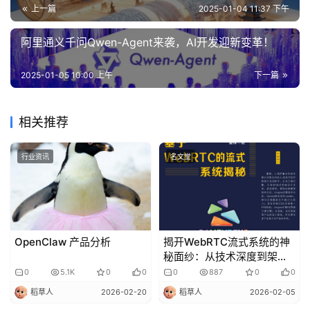
上一篇
2025-01-04 11:37 下午
阿里通义千问Qwen-Agent来袭，AI开发迎新变革！
2025-01-05 10:00 上午
下一篇
相关推荐
行业资讯
名文堂
OpenClaw 产品分析
揭开WebRTC流式系统的神
秘面纱：从技术深度到架构
创新
0
5.1K
0
0
0
887
0
0
稻草人
2026-02-20
稻草人
2026-02-05