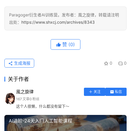
Paragoger衍生者AI训练营。发布者：風之旋律，转载请注明
出处：
https://www.shxcj.com/archives/8343
赞
(0)
生成海报
0
0
关于作者
風之旋律
关注
私信
167
文章
0
粉丝
这个人很懒，什么都没有留下～
AI进阶-24天入门人工智能课程