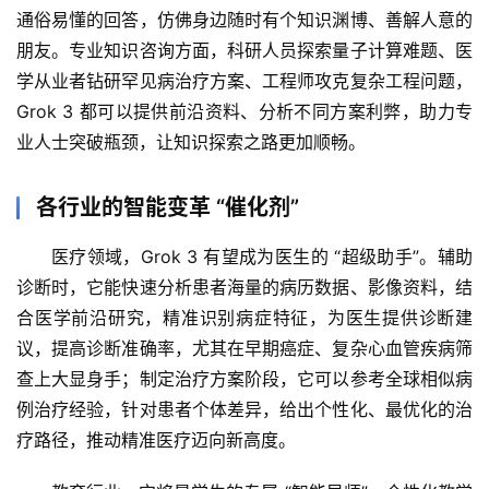
A
通俗易懂的回答，仿佛身边随时有个知识渊博、善解人意的
I
朋友。专业知识咨询方面，科研人员探索量子计算难题、医
产
学从业者钻研罕见病治疗方案、工程师攻克复杂工程问题，
品
Grok 3 都可以提供前沿资料、分析不同方案利弊，助力专
目
登录
注册
业人士突破瓶颈，让知识探索之路更加顺畅。
录
各行业的智能变革 “催化剂”
行
业
医疗领域，Grok 3 有望成为医生的 “超级助手”。辅助
资
讯
诊断时，它能快速分析患者海量的病历数据、影像资料，结
合医学前沿研究，精准识别病症特征，为医生提供诊断建
A
议，提高诊断准确率，尤其在早期癌症、复杂心血管疾病筛
I
查上大显身手；制定治疗方案阶段，它可以参考全球相似病
免
例治疗经验，针对患者个体差异，给出个性化、最优化的治
费
疗路径，推动精准医疗迈向新高度。
课
程