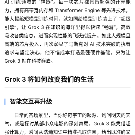
绘
AI 训练领域的 “神器”。每一块芯片都具备超强的计算能
梦
力，拥有高带宽内存和 Transformer Engine 等先进技术，
能大幅缩短模型训练时间，就如同给模型训练装上了 “超级
字
引擎”，让 Grok 3 在知识的海洋里得以快速 “畅游”，高效
形
吸收各类信息，进而实现性能的飞跃式提升。如此大规模且
绘
高端的芯片投入，再次彰显了马斯克对 AI 技术突破的执着
梦
追求与坚定决心，他不惜成本打造最强硬件基础，只为让 
Grok 3 站在科技巅峰。
青
龙
绘
Grok 3 将如何改变我们的生活
梦
智能交互再升级
白
泽
日常问答场景里，当你好奇宇宙的起源、询问明天的天
绘
梦
气，或是探讨某部小众电影的深刻寓意，Grok 3 能凭借超
强计算力，瞬间从浩瀚知识中精准抓取信息，给出既准确又