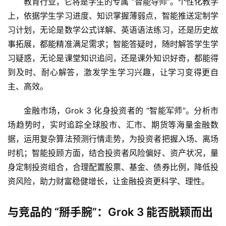
教育行业，它将是学生的专属 “智能导师”。个性化教学
上，依据学生学习进度、知识掌握薄弱点，智能推送定制学
A
习计划，无论是数学公式详解、英语语法练习，还是历史故
I
事拓展，都能精准满足需求；智能答疑时，随时解答学生学
V
习疑惑，无论是课堂知识追问，还是课外知识好奇，都能得
I
P
到及时、耐心解答，激发学生学习兴趣，让学习变得更自
课
主、高效。
程
金融市场，Grok 3 化身投资者的 “智能军师”。分析市
关
场趋势时，实时追踪全球股市、汇市、期货等海量金融数
于
据，运用复杂算法预测行情走势，为投资者把握入场、离场
我
时机；智能投顾方面，结合投资者风险偏好、资产状况，量
们
身定制投资组合，合理配置股票、基金、债券比例，降低投
资风险，助力财富稳健增长，让金融投资更科学、理性。
与竞品的 “掰手腕”：Grok 3 能否脱颖而出