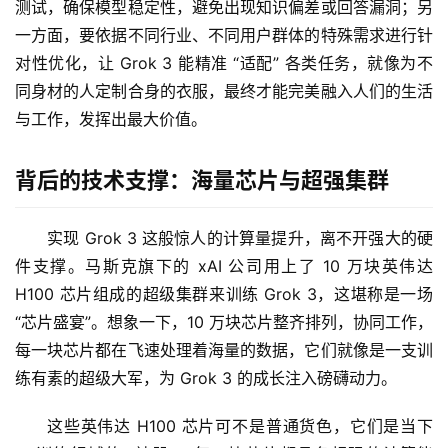
测试，确保模型稳定性，避免出现知识偏差或回答漏洞；另
一方面，要依据不同行业、不同用户群体的特殊需求进行针
对性优化，让 Grok 3 能精准 “适配” 各类任务，就像为不
同身材的人定制合身的衣服，最终才能完美融入人们的生活
与工作，发挥出最大价值。
背后的技术支撑：海量芯片与超强集群
实现 Grok 3 这般惊人的计算量提升，离不开强大的硬
件支撑。马斯克旗下的 xAI 公司用上了 10 万块英伟达 
量
H100 芯片组成的超级集群来训练 Grok 3，这堪称是一场 
化
“芯片盛宴”。想象一下，10 万块芯片整齐排列，协同工作，
绘
梦
每一块芯片都在飞速处理着海量的数据，它们就像是一支训
练有素的超级大军，为 Grok 3 的成长注入磅礴动力。
逆
这些英伟达 H100 芯片可不是普通货色，它们是当下 
熵