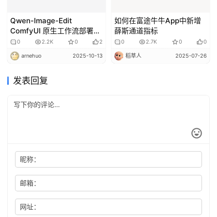
Qwen-Image-Edit
如何在富途牛牛App中新增
ComfyUI 原生工作流部署和
薛斯通道指标
安装
0
2.2K
0
2
0
2.7K
0
0
arnehuo
2025-10-13
稻草人
2025-07-26
发表回复
昵称：
邮箱：
网址：