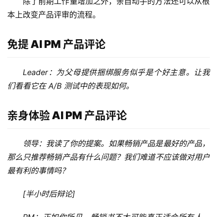
除了前期工作量增加之外，亲自动手的方法还可以从根
逆
本上改变产品评审的流程。
熵
绘
梦
免提 AI PM 产品评论
字
Leader：为父母提供捆绑服务似乎是个好主意。让我
形
们看看它在 A/B 测试中的表现如何。
绘
梦
亲身体验 AI PM 产品评论
青
龙
领导：我读了你的提案。如果畅销产品是最好的产品，
绘
那么只推荐畅销产品有什么问题？我们难道不应该做对用户
梦
最有利的事情吗？
白
[半小时后辩论]
泽
绘