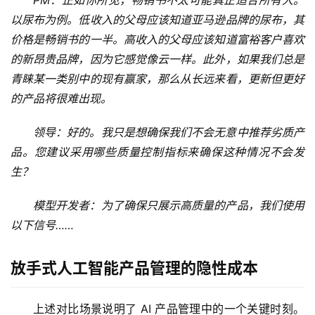
PM：正如你所见，畅销书不太可能真正适合所有人。
梦
以尿布为例。低收入的父母应该知道亚马逊品牌的尿布，其
价格是畅销书的一半。高收入的父母应该知道富裕客户喜欢
A
的新昂贵品牌，因为它感觉像云一样。此外，如果我们总是
I
青睐某一类别中的现有赢家，那么从长远来看，更新但更好
产
品
的产品将很难出现。
目
登录
注册
录
领导：好的。我只是想确保我们不会无意中推荐劣质产
品。您建议采用哪些质量控制指标来确保这种情况不会发
行
生？
业
资
模型开发者：为了确保只展示高质量的产品，我们使用
讯
以下信号……
A
放手式人工智能产品管理的隐性成本
I
免
上述对比场景说明了 AI 产品管理中的一个关键时刻。
费