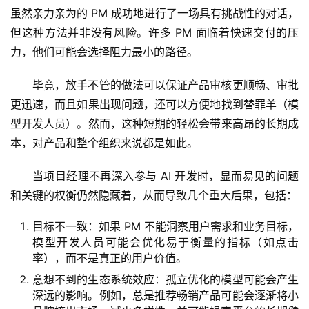
课
虽然亲力亲为的 PM 成功地进行了一场具有挑战性的对话，
程
但这种方法并非没有风险。许多 PM 面临着快速交付的压
力，他们可能会选择阻力最小的路径。
A
I
毕竟，放手不管的做法可以保证产品审核更顺畅、审批
V
更迅速，而且如果出现问题，还可以方便地找到替罪羊（模
I
型开发人员）。然而，这种短期的轻松会带来高昂的长期成
P
本，对产品和整个组织来说都是如此。
课
程
当项目经理不再深​​入参与 AI 开发时，显而易见的问题
和关键的权衡仍然隐藏着，从而导致几个重大后果，包括：
关
于
目标不一致：如果 PM 不能洞察用户需求和业务目标，
我
模型开发人员可能会优化易于衡量的指标（如点击
们
率），而不是真正的用户价值。
意想不到的生态系统效应：孤立优化的模型可能会产生
深远的影响。例如，总是推荐畅销产品可能会逐渐将小