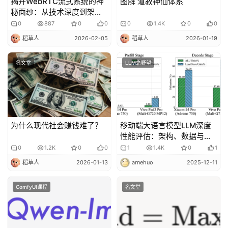
揭开WebRTC流式系统的神
图解 道教神仙体系
秘面纱：从技术深度到架构
创新
0
887
0
0
0
1.4K
0
0
稻草人
2026-02-05
稻草人
2026-01-19
名文堂
LLM之野望
为什么现代社会赚钱难了？
移动端大语言模型LLM深度
性能评估：架构、数据与优
化路径的全面解析
0
1.2K
0
0
1
1.4K
0
1
稻草人
2026-01-13
arnehuo
2025-12-11
ComfyUI课程
名文堂