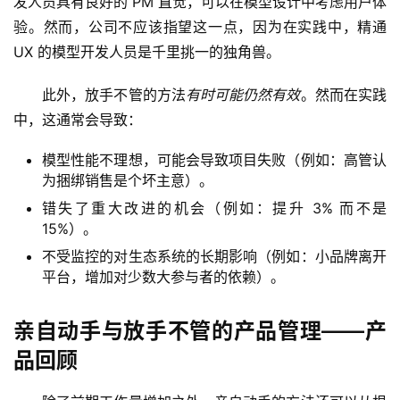
发人员具有良好的 PM 直觉，可以在模型设计中考虑用户体
验。然而，公司不应该指望这一点，因为在实践中，精通 
UX 的模型开发人员是千里挑一的独角兽。
此外，放手不管的方法
有时可能仍然
有效
。然而在实践
中，这通常会导致：
模型性能不理想，可能会导致项目失败（例如：高管认
为捆绑销售是个坏主意）。
错失了重大改进的机会（例如：提升 3% 而不是
15%）。
不受监控的对生态系统的长期影响（例如：小品牌离开
平台，增加对少数大参与者的依赖）。
量
化
亲自动手与放手不管的产品管理——产
绘
品回顾
梦