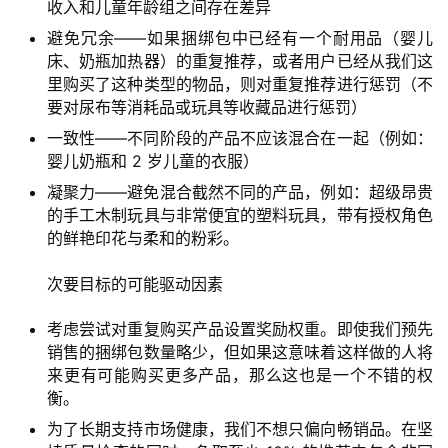
收入和儿童年龄组之间存在差异
避免冗余——如果捆绑包中已经有一个耐用品（婴儿
床、奶瓶加热器）的重复推荐，或者用户已经从我们这
里购买了这种类型的物品，则对重复推荐进行惩罚（不
要对尿布等消耗品或玩具等收藏品进行惩罚）
一致性——不同阶段的产品不应该混合在一起（例如：
婴儿奶瓶和 2 岁儿童的衣服）
凝聚力——避免混合截然不同的产品，例如：超级昂贵
的手工木制玩具与非常便宜的塑料玩具，带有授权角色
的鲜艳印花与柔和的粉彩。
次要目标的可能驱动因素
考虑尝试对重复购买产品设置奖励权重。即使我们预先
销售的捆绑包数量略少，但如果这意味着这样做的人将
来更有可能购买更多产品，那么这也是一个不错的权
衡。
为了长期支持市场健康，我们不想只偏向畅销品。在坚