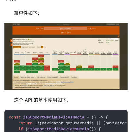
兼容性如下：
这个 API 的基本使用如下：
const
isSupportMediaDevicesMedia
 = (
) => {  

return
 !!(navigator.
getUserMedia
 || (navigator.
m
if
 (
isSupportMediaDevicesMedia
()) {  
