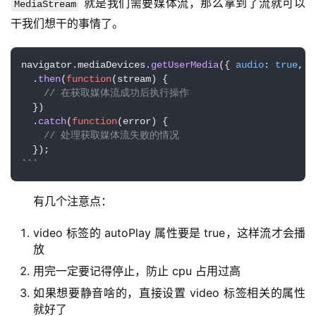
 就是我们需要媒体流，那么拿到了流就可以
MediaStream
逆
干我们想干的事情了。
熵
绘
梦
navigator.
mediaDevices
.
getUserMedia
({ 
audio
: 
true
, 
v
  .
then
(
function
(
stream
) {

// 在获取媒体流成功后执行操作
字
  })

形
  .
catch
(
function
(
error
) {

绘
// 处理获取媒体流失败的情况
梦
``
`
青
有几个注意点：
龙
绘
video 标签的 autoPlay 属性要是 true，这样流才会播
梦
放
用完一定要记得停止，防止 cpu 占用过高
白
如果想要静音啥的，直接设置 video 标签相关的属性
泽
就好了
绘