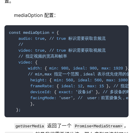
置。
mediaOption 配置：
const
mediaOption
=
 {  

audio:
true
, 
//
true
标识需要获取音频流
//
video:
true
, 
//
true
标识需要获取视频流
//
指定视频的宽高和帧率
video:
 {    

width:
 { 
min:
980
, 
ideal:
980
, 
max:
1920
 }, 

//
min
,
max
指定一个范围，ideal
表示优先使用的值
height:
 { 
min:
560
, 
ideal:
560
, 
max:
1080
 }
frameRate:
 { 
ideal:
12
, 
max:
15
 }, 
//
指定帧
deviceId:
 { 
exact:
'设备id'
 }, 
//
多设备的时
facingMode:
'user'
, 
//
user：前置摄像头，env
量
         },

化
   }
;
绘
梦
 返回了一个 
，
getUserMedia
Promise<MediaStream>