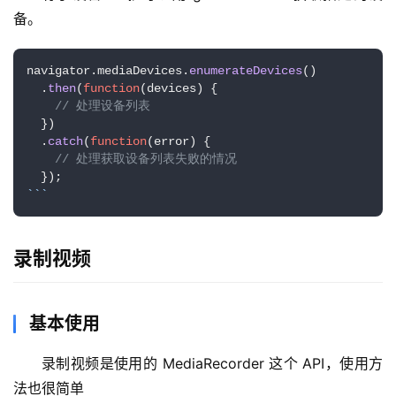
费
备。
课
程
navigator.
mediaDevices
.
enumerateDevices
()

  .
then
(
function
(
devices
) {

A
// 处理设备列表
I
  })

V
  .
catch
(
function
(
error
) {

I
// 处理获取设备列表失败的情况
P
``
`
课
程
录制视频
关
于
我
基本使用
们
录制视频是使用的 MediaRecorder 这个 API，使用方
法也很简单