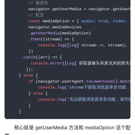
// 兼容性  
        navigator.
getUserMedia
 = navigator.
getUserMe
// 配置  
const
 mediaOption = { 
audio
: 
true
, 
video
: 
tr
        navigator.
mediaDevices
        .
getUserMedia
(mediaOption)    

        .
then
(
(
stream
) =>
 {      

console
.
log
([
Log
] stream-->, stream);    
        })    

     .
catch
(
(
err
) =>
 {      

console
.
error
([
Log
] 获取摄像头和麦克风权限失败-->,
       });

    } 
else
 {  

if
 (navigator.
userAgent
.
toLowerCase
().
match
(
console
.
log
(
'chrome下获取浏览器录音功能，因为
        } 
else
 {    

console
.
log
(
'无法获取浏览器录音功能，请升级浏览
        }

    }
核心就是 getUserMedia 方法和 mediaOption 这个配