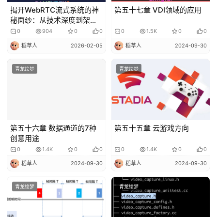
揭开WebRTC流式系统的神
第五十七章 VDI领域的应用
秘面纱：从技术深度到架构
创新
0
904
0
0
0
1.5K
0
0
稻草人
2026-02-05
稻草人
2024-09-30
青龙绘梦
青龙绘梦
第五十六章 数据通道的7种
第五十五章 云游戏方向
创意用途
0
1.4K
0
0
0
1.4K
0
0
稻草人
2024-09-30
稻草人
2024-09-30
青龙绘梦
青龙绘梦