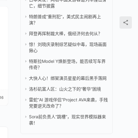
亡，细节披露
特朗普成“重刑犯”，美式民主闹剧再上
演？
拜登再挥制裁大棒，俄经济何去何从？
惊！刘晓庆录制综艺疑似中毒，现场画面
揪心
特斯拉Model Y焕新登场，能否续写车界
传奇？
大快人心！绑架演员星星的幕后黑手落网
洛杉矶富人区：山火之下的“奢华”困境
16
雷蛇“AI 游戏伴侣”Project AVA来袭，手残
党要逆天改命了？
Sora前负责人“跳槽”，现实世界模拟器来
袭！