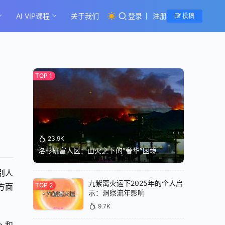
AI VIP课程
关于我们
登录
注册
投稿
23.9K
洛杉矶富人区：山火之下的“奢华”困境
别人
九紫离火运下2025年的个人启
方面
示：洞察流年影响
9.7K