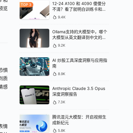
 和 
12-24 A100 和 4090 傻傻分
预览
不清？看了就明白训练卡和推
理卡的区别
9.4K
Ollama支持的大模型中，哪个
大模型从英文翻译到中文的效
果最好
9.2K
AI 炒股工具深度洞察与应用指
南
恐惧
8.9K
到质
情感
Anthropic Claude 3.5 Opus
深度洞察报告
7.3K
腾讯混元大模型：开启视频生
成新纪元
表情
5.8K