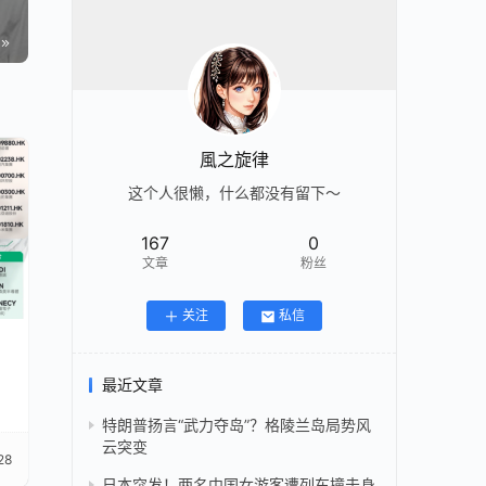
風之旋律
这个人很懒，什么都没有留下～
167
0
文章
粉丝
关注
私信
最近文章
特朗普扬言“武力夺岛”？格陵兰岛局势风
云突变
28
日本突发！两名中国女游客遭列车撞击身