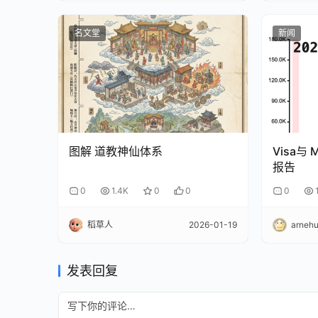
名文堂
新闻
图解 道教神仙体系
Visa与 
报告
0
1.4K
0
0
0
稻草人
2026-01-19
arneh
发表回复