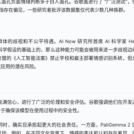
面孔负面情绪判断多于白人面孔。谷歌虽进行了 “广泛测试”，
据集被指存在偏见，一些研究者批评该数据集仅代表少数几种族群。
视和不公平待遇。AI Now 研究所首席 AI 科学家 Heid
在伪科学假设的基础上的，那么这种能力可能会被用来进一步歧视边
欧盟的《人工智能法案》禁止学校和雇主部署情感识别系统，但
域应用的潜在风险。
害” 测试充满信心，进行了广泛的伦理和安全评估。谷歌强调他们在开发
力于确保该模型在使用过程中的安全性。
，确实应承担起更大的社会责任。一方面，PaliGemma 2 
风险。例如，在不同文化背景下，情感的表达和认知存在差异，