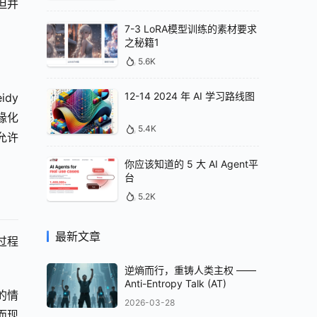
但并
7-3 LoRA模型训练的素材要求
之秘籍1
5.6K
12-14 2024 年 AI 学习路线图
y 
缘化
5.4K
允许
你应该知道的 5 大 AI Agent平
台
5.2K
最新文章
过程
逆熵而行，重铸人类主权 ——
Anti-Entropy Talk (AT)
的情
2026-03-28
而现