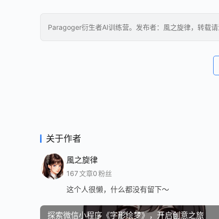
Paragoger衍生者AI训练营。发布者：風之旋律，转载
关于作者
風之旋律
167
文章
0
粉丝
这个人很懒，什么都没有留下～
探索微信小程序《字形绘梦》，开启创意之旅