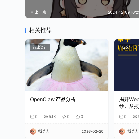
上一篇
2024-12-09 10:
相关推荐
行业资讯
名文堂
OpenClaw 产品分析
揭开We
纱：从技
0
5.1K
0
0
0
稻草人
2026-02-20
稻草人