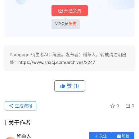
逆
开通会员
熵
绘
VIP会员
免费
梦
字
形
Paragoger衍生者AI训练营。发布者：稻草人，转载请注明出
绘
处：
https://www.shxcj.com/archives/2247
梦
青
赞
(1)
龙
绘
生成海报
0
0
梦
关于作者
白
泽
稻草人
关注
私信
绘