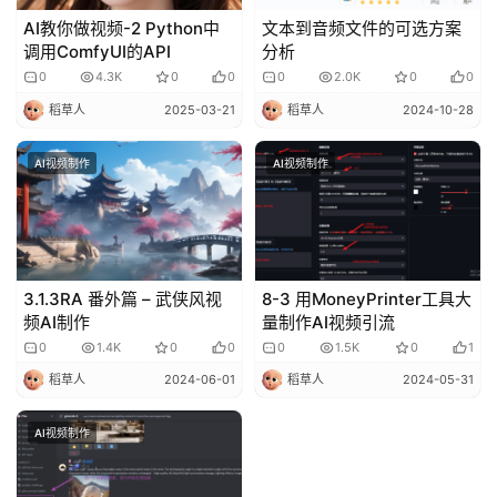
费
AI教你做视频-2 Python中
文本到音频文件的可选方案
课
调用ComfyUI的API
分析
程
0
4.3K
0
0
0
2.0K
0
0
稻草人
2025-03-21
稻草人
2024-10-28
A
I
AI视频制作
AI视频制作
V
I
P
课
程
3.1.3RA 番外篇 – 武侠风视
8-3 用MoneyPrinter工具大
频AI制作
量制作AI视频引流
关
0
1.4K
0
0
0
1.5K
0
1
于
稻草人
2024-06-01
稻草人
2024-05-31
我
们
AI视频制作