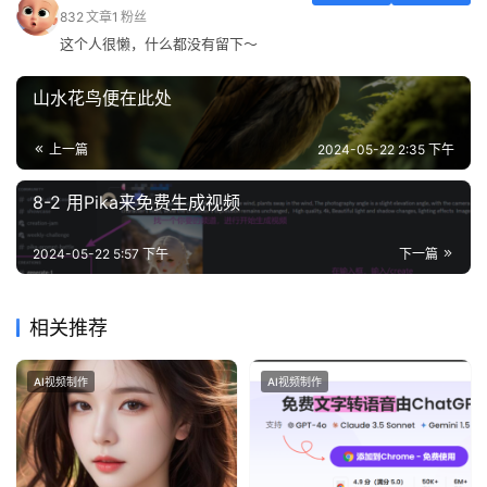
832
文章
1
粉丝
梦
这个人很懒，什么都没有留下～
A
山水花鸟便在此处
I
产
上一篇
2024-05-22 2:35 下午
品
目
登录
注册
8-2 用Pika来免费生成视频
录
2024-05-22 5:57 下午
下一篇
行
业
相关推荐
资
讯
AI视频制作
AI视频制作
A
I
免