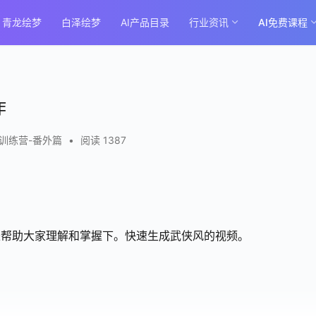
青龙绘梦
白泽绘梦
AI产品目录
行业资讯
AI免费课程
作
训练营-番外篇
•
阅读 1387
来帮助大家理解和掌握下。快速生成武侠风的视频。