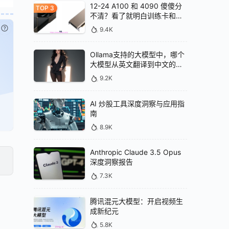
12-24 A100 和 4090 傻傻分
不清？看了就明白训练卡和推
理卡的区别
已付费？
登录
或
刷新
9.4K
Ollama支持的大模型中，哪个
大模型从英文翻译到中文的效
果最好
9.2K
AI 炒股工具深度洞察与应用指
南
8.9K
Anthropic Claude 3.5 Opus
深度洞察报告
7.3K
腾讯混元大模型：开启视频生
成新纪元
5.8K