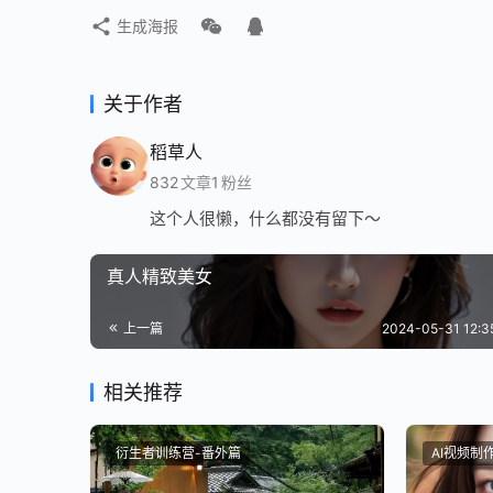
生成海报
关于作者
稻草人
832
文章
1
粉丝
这个人很懒，什么都没有留下～
真人精致美女
上一篇
2024-05-31 12:
相关推荐
衍生者训练营-番外篇
AI视频制