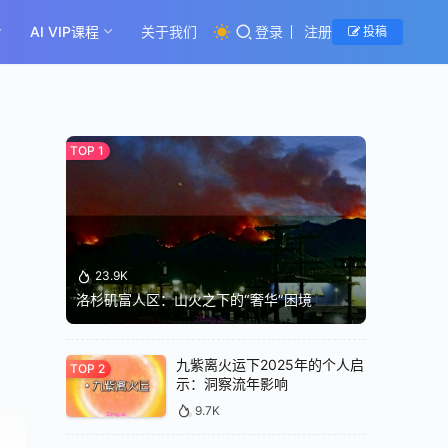
AI VIP课程
关于我们
登录
注册
投稿
23.9K
洛杉矶富人区：山火之下的“奢华”困境
九紫离火运下2025年的个人启
示：洞察流年影响
9.7K