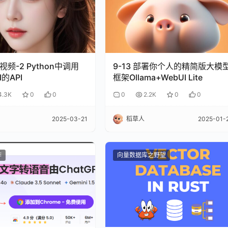
视频-2 Python中调用
9-13 部署你个人的精简版大模
I的API
框架Ollama+WebUI Lite
4.3K
0
0
0
2.2K
0
0
2025-03-21
稻草人
2025-01-
作
向量数据库之野望