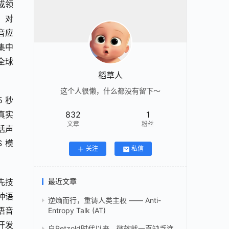
成领
，对
音应
集中
全球
稻草人
这个人很懒，什么都没有留下～
5 秒
真实
832
1
文章
粉丝
括声
 模
关注
私信
先技
最近文章
种语
逆熵而行，重铸人类主权 —— Anti-
语音
Entropy Talk (AT)
开发
自Petzold时代以来，微软就一直缺乏连