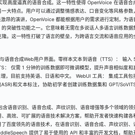
高度逼真的语音合成。这一特性使得 OpenVoice 在语音合
e 的另一大特点。用户可以通过调整情感表达、口音变化等风格参数
昂的演讲，OpenVoice 都能根据用户的需求进行定制，为语
ice 的突破性功能之一。它意味着无需在多说话人多语言训练数据
克隆。这一特性打破了语言的壁垒，为跨语言交流和语音应用的
语音转换与语音合成Web用户界面。零样本文本到语音（TTS）： 输入 
TS： 仅需 1 分钟的训练数据即可微调模型，提升声音相似度和
理，目前支持英语、日语和中文。 WebUI 工具： 集成工具包
R)和文本标注，协助初学者创建训练数据集和 GPT/SoVITS
技术平台，包含语音识别、语音合成、声纹识别、语音增强等多个领域的领
提供易用、高效、可扩展的语音技术解决方案，帮助开发者快速构建各
ch 采用了百度领先的语音技术，在语音识别、语音合成、声纹识别、
leSpeech 提供了易于使用的 API 和丰富的开发文档，帮助