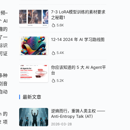
7-3 LoRA模型训练的素材要求
音频–
之秘籍1
I 
5.6K
趣的
了一
12-14 2024 年 AI 学习路线图
标识
可证
5.4K
你应该知道的 5 大 AI Agent平
台
持多种
5.2K
别音
自动
最新文章
逆熵而行，重铸人类主权 ——
n 的
Anti-Entropy Talk (AT)
2 项
2026-03-28