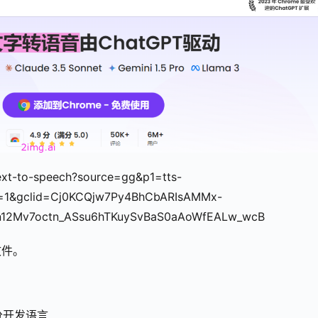
/text-to-speech?source=gg&p1=tts-
=1&gclid=Cj0KCQjw7Py4BhCbARIsAMMx-
n12Mv7octn_ASsu6hTKuySvBaS0aAoWfEALw_wcB
文件。
，不分开发语言