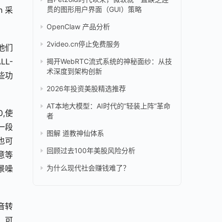
h 采
贯的图形用户界面（GUI）策略
OpenClaw 产品分析
2video.cn停止免费服务
他们
L-
揭开WebRTC流式系统的神秘面纱：从技
术深度到架构创新
些功
2026年投资美股精选推荐
AT本地大模型：AI时代的“轻装上阵”革命
0,使
者
将一段
图解 道教神仙体系
也可
回顾过去100年美股风险分析
意等
景噪
为什么现代社会赚钱难了？
语音转
)，可