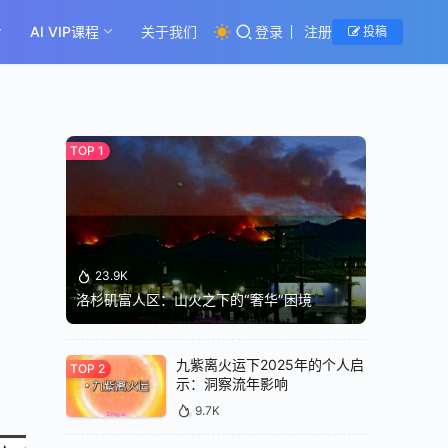
AI VIP课程
关于我们
登录
注册
投稿
23.9K
洛杉矶富人区：山火之下的“奢华”困境
九紫离火运下2025年的个人启
示：洞察流年影响
9.7K