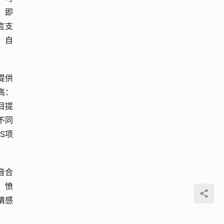
，即
言支
、自
目提供
量高：
项目提
不同
TS项
语音合
、愤
情感