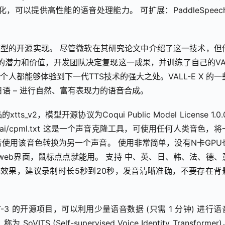
优化，可以提供高性能的语音处理能力。 可扩展：PaddleSpeec
本语音合成模型的开源实现。 尽管微软在其研究论文中介绍了这一技术，但
的潜力和价值，开发团队决定复现这一成果，并训练了自己的VAL
人都能够体验到下一代TTS技术的强大之处。VALL-E X 的一
和日语 – 进行自然、富有表现力的语音合成。
xtts_v2，模型开源协议为Coqui Public Model License 1.0.
i.ai/cpml.txt 这是一个声音克隆工具，可使用任何人类音色，
使用该音色转换为另一个声音。 使用非常简单，没有N卡GPU
一个web界面，鼠标点点就能用。 支持 中、英、日、韩、法、德、
成效果，建议录制时长5秒到20秒，发音清晰准确，不要存在背
基于 GPT-3 的开源项目，可以利用少量语音数据 (只需 1 分钟) 进行
Self-supervised Voice Identity Transformer