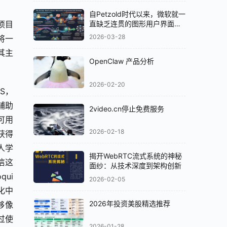
自Petzold时代以来，微软就一
个项目
直缺乏连贯的图形用户界面
（GUI）策略
2026-03-28
即将一
其主
OpenClaw 产品分析
2026-02-20
TS，
辅助
2video.cn停止免费服务
可用
2026-02-18
获得
人学
揭开WebRTC流式系统的神秘
信这
面纱：从技术深度到架构创新
i 
2026-02-05
化中
2026年投资美股精选推荐
像 
过使
2026-01-28