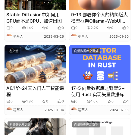
Stable Diffusion中如何用
9-13 部署你个人的精简版大
GPU而不是CPU，加速出图
模型框架Ollama+WebUI
Lite
0
1.4K
0
0
0
2.2K
0
0
稻草人
2025-03-26
稻草人
2025-01-20
名文堂
向量数据库之野望
AI进阶-24天入门人工智能课
17-5 向量数据库之野望5 –
程
使用 Rust 实现矢量数据库
0
1.8K
0
0
0
1.6K
0
1
稻草人
2025-01-04
稻草人
2024-07-15
向量数据库之野望
向量数据库之野望