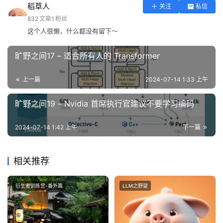
稻草人
关注
私信
832
文章
1
粉丝
这个人很懒，什么都没有留下～
旷野之间17 – 适合所有人的 Transformer
上一篇
2024-07-14 1:33 上午
旷野之间19 – Nvidia 首席执行官建议不要学习编码
2024-07-14 1:42 上午
下一篇
相关推荐
衍生者训练营-番外篇
LLM之野望