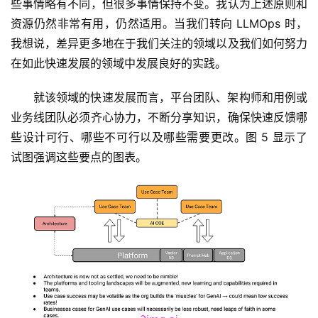
梦
些事情略有不同，但很多事情保持不变。我认为上述原则和
资源仍然非常有用，仍然适用。当我们转向 LLMOps 时，
青
我想说，差异更多地在于我们关注的领域以及我们如何努力
龙
在如此快速发展的领域中发展良好的实践。
绘
梦
就该领域的快速发展而言，平台团队、架构师和用例或
业务线团队必须齐心协力，不断分享知识，确保快速反馈哪
白
些设计可行、哪些不可行以及哪些需要更改。图 5 显示了
泽
试图强调这些要点的图表。
绘
梦
A
I
产
品
目
登录
注册
录