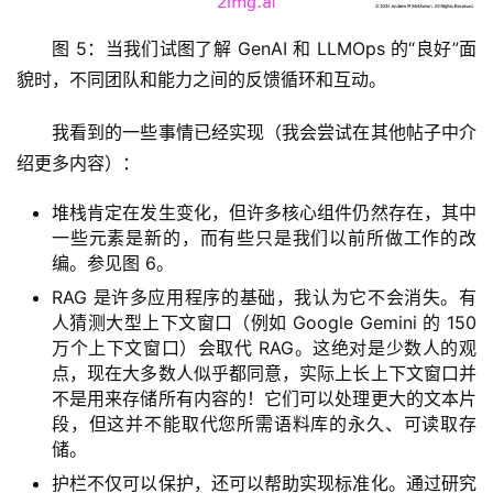
行
图 5：当我们试图了解 GenAI 和 LLMOps 的“良好”面
业
貌时，不同团队和能力之间的反馈循环和互动。
资
讯
我看到的一些事情已经实现（我会尝试在其他帖子中介
绍更多内容）：
A
I
堆栈肯定在发生变化，但许多核心组件仍然存在，其中
免
一些元素是新的，而有些只是我们以前所做工作的改
编。参见图 6。
费
课
RAG 是许多应用程序的基础，我认为它不会消失。有
程
人猜测大型上下文窗口（例如 Google Gemini 的 150
万个上下文窗口）会取代 RAG。这绝对是少数人的观
点，现在大多数人似乎都同意，实际上长上下文窗口并
A
不是用来存储所有内容的！它们可以处理更大的文本片
I
段，但这并不能取代您所需语料库的永久、可读取存
V
储。
I
P
护栏不仅可以保护，还可以帮助实现标准化。通过研究