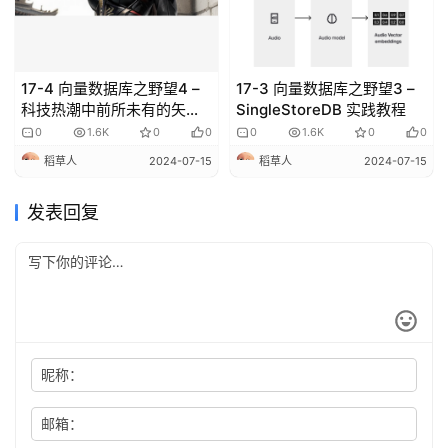
17-4 向量数据库之野望4 –
17-3 向量数据库之野望3 –
科技热潮中前所未有的矢量
SingleStoreDB 实践教程
数据库
0
1.6K
0
0
0
1.6K
0
0
稻草人
2024-07-15
稻草人
2024-07-15
发表回复
昵称：
邮箱：