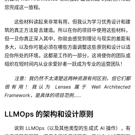
您完成这一旅程。
这些材料读起来非常有用，但我认为学习优秀设计和建
筑的真正方法是去建造。所以在你的项目中使用这些材料，
量
但一旦你真正深入其中，你就会感觉到理论与现实的差距有
化
多大，以及你可能必须在哪些方面调整这些原则和设计以适
绘
应你所处的环境。这都是工作的一部分，这将使你的团队或
梦
组织在短时间内从业余爱好者一跃成为专业的运营团队！
逆
注意：我仍然不太清楚这两种资源有何区别，但它们都
熵
很有用！我认为 Lenses 属于 Well Architected 
绘
Framework，是具体的项目范例……
梦
LLMOps 的架构和设计原则
字
形
说到 LLMOps（以及其他类型的生成式 AI 操作），有
绘