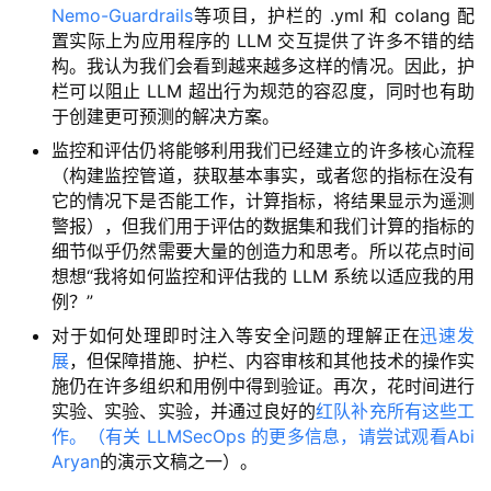
Nemo-Guardrails
等项目，护栏的 .yml 和 colang 配
课
置实际上为应用程序的 LLM 交互提供了许多不错的结
程
构。我认为我们会看到越来越多这样的情况。因此，护
栏可以阻止 LLM 超出行为规范的容忍度，同时也有助
关
于创建更可预测的解决方案。
于
监控和评估仍将能够利用我们已经建立的许多核心流程
我
（构建监控管道，获取基本事实，或者您的指标在没有
们
它的情况下是否能工作，计算指标，将结果显示为遥测
警报），但我们用于评估的数据集和我们计算的指标的
细节似乎仍然需要大量的创造力和思考。所以花点时间
想想“我将如何监控和评估我的 LLM 系统以适应我的用
例？”
对于如何处理即时注入等安全问题的理解正在
迅速发
展
，但保障措施、护栏、内容审核和其他技术的操作实
施仍在许多组织和用例中得到验证。再次，花时间进行
实验、实验、实验，并通过良好的
红队补充所有这些工
作。（有关 LLMSecOps 的更多信息，请尝试观看
Abi
Aryan
的演示文稿之一）。