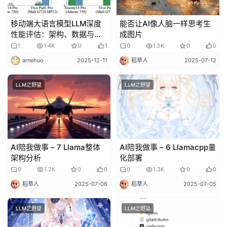
移动端大语言模型LLM深度
能否让AI像人脑一样思考生
性能评估：架构、数据与优
成图片
化路径的全面解析
1
1.4K
0
1
0
1.5K
0
0
arnehuo
2025-12-11
稻草人
2025-07-12
LLM之野望
LLM之野望
AI陪我做事 – 7 Llama整体
AI陪我做事 – 6 Llamacpp量
架构分析
化部署
0
1.2K
0
0
0
1.3K
0
0
稻草人
2025-07-06
稻草人
2025-07-05
LLM之野望
LLM之野望