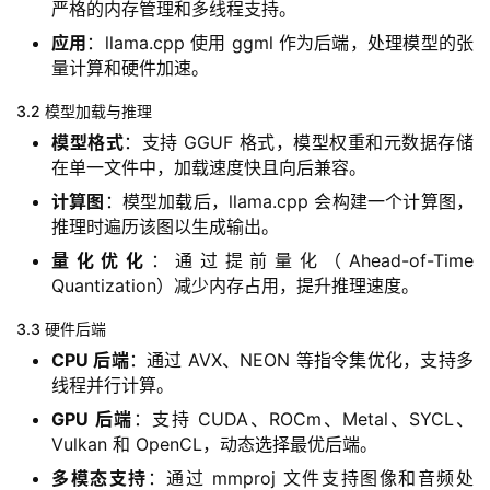
梦
严格的内存管理和多线程支持。
应用
：llama.cpp 使用 ggml 作为后端，处理模型的张
青
量计算和硬件加速。
龙
3.2 模型加载与推理
绘
模型格式
：支持 GGUF 格式，模型权重和元数据存储
梦
在单一文件中，加载速度快且向后兼容。
计算图
：模型加载后，llama.cpp 会构建一个计算图，
白
推理时遍历该图以生成输出。
泽
绘
量化优化
：通过提前量化（Ahead-of-Time
梦
Quantization）减少内存占用，提升推理速度。
3.3 硬件后端
A
CPU 后端
：通过 AVX、NEON 等指令集优化，支持多
I
线程并行计算。
产
GPU 后端
：支持 CUDA、ROCm、Metal、SYCL、
品
Vulkan 和 OpenCL，动态选择最优后端。
目
登录
注册
录
多模态支持
：通过 mmproj 文件支持图像和音频处