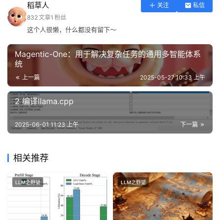
稻草人
关注
私信
832
文章
1
粉丝
这个人很懒，什么都没有留下～
Magentic-One：用于解决复杂任务的通用多智能体系
统
上一篇
2025-05-27 10:33 上午
2 编译llama.cpp
2025-06-01 11:23 上午
下一篇
相关推荐
LLM之野望
LLM之野望