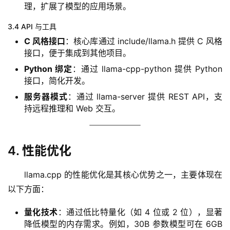
理，扩展了模型的应用场景。
行
3.4 API 与工具
业
C 风格接口
：核心库通过 include/llama.h 提供 C 风格
资
接口，便于集成到其他项目。
讯
Python 绑定
：通过 llama-cpp-python 提供 Python
接口，简化开发。
A
服务器模式
：通过 llama-server 提供 REST API，支
I
持远程推理和 Web 交互。
免
费
课
程
4. 性能优化
llama.cpp 的性能优化是其核心优势之一，主要体现在
A
I
以下方面：
V
量化技术
：通过低比特量化（如 4 位或 2 位），显著
I
降低模型的内存需求。例如，30B 参数模型可在 6GB
P