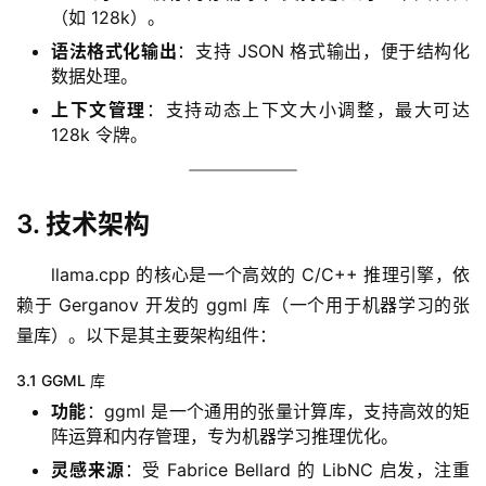
（如 128k）。
语法格式化输出
：支持 JSON 格式输出，便于结构化
数据处理。
上下文管理
：支持动态上下文大小调整，最大可达
128k 令牌。
量
化
绘
梦
3. 技术架构
逆
llama.cpp 的核心是一个高效的 C/C++ 推理引擎，依
熵
赖于 Gerganov 开发的 ggml 库（一个用于机器学习的张
绘
量库）。以下是其主要架构组件：
梦
3.1 GGML 库
功能
：ggml 是一个通用的张量计算库，支持高效的矩
字
阵运算和内存管理，专为机器学习推理优化。
形
绘
灵感来源
：受 Fabrice Bellard 的 LibNC 启发，注重