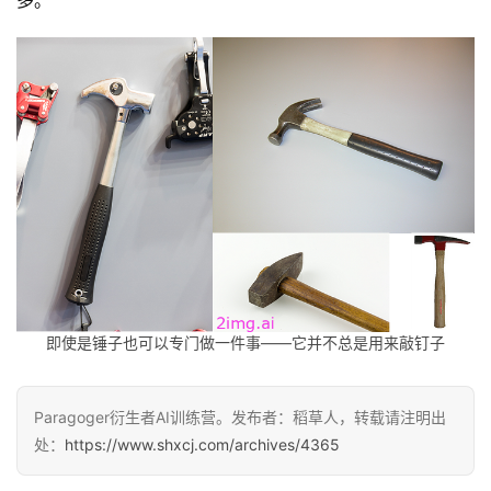
多。
A
I
V
I
P
课
程
关
于
我
们
即使是锤子也可以专门做一件事——它并不总是用来敲钉子
Paragoger衍生者AI训练营。发布者：稻草人，转载请注明出
处：
https://www.shxcj.com/archives/4365