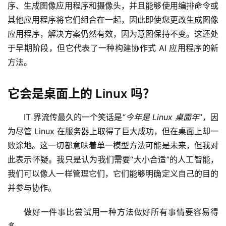
I
序、生成图像应用程序和摄像头，并且能够使用编排命令或
产
其他应用程序将它们组合在一起，因此即使您更改生成图像
品
应用程序，解决方案仍然有效，因为意图保持不变。这还处
目
登录
注册
于早期阶段，但它代表了一种构建协作式 AI 应用程序的新
录
方法。
行
它会是桌面上的 Linux 吗？
业
资
IT 界流传最久的一个笑话是“
今年是 Linux 桌面年
”，因
讯
为尽管 Linux 在服务器上取得了巨大成功，但在桌面上却一
A
败涂地。这一切都意味着单一模型方法可能是未来，但我对
I
此表示怀疑。我只是认为我们需要“大小合适”的人工智能，
免
我们可以像人一样管理它们，它们能够明确定义自己的目的
费
并参与协作。
课
程
做好一件事比尝试用一种方法做好所有事情要容易得