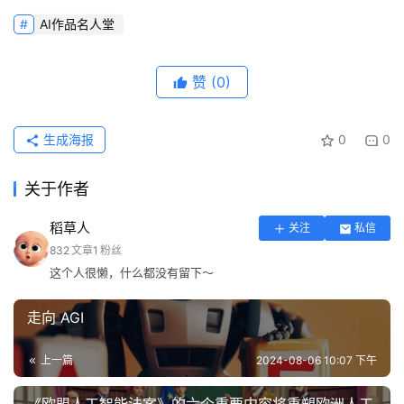
AI作品名人堂
赞
(0)
生成海报
0
0
关于作者
稻草人
关注
私信
832
文章
1
粉丝
这个人很懒，什么都没有留下～
走向 AGI
上一篇
2024-08-06 10:07 下午