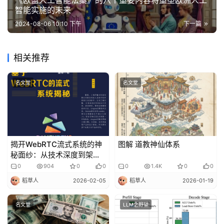
《欧盟人工智能法案》的六个重要内容将重塑欧洲人工
智能实施的未来
2024-08-06 10:10 下午
下一篇
相关推荐
名文堂
名文堂
揭开WebRTC流式系统的神
图解 道教神仙体系
秘面纱：从技术深度到架构
创新
0
904
0
0
0
1.4K
0
0
稻草人
2026-02-05
稻草人
2026-01-19
名文堂
LLM之野望