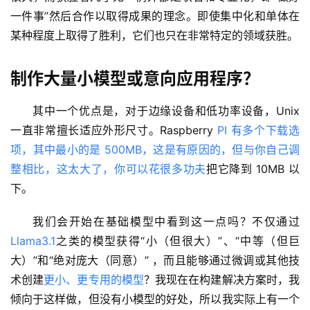
一件事”然后合作以取得成果的理念。即使集中化和单体在
某种程度上取得了胜利，它们也只在非常特定的领域获胜。
制作大量小模型或意向应用程序？
其中一个优点是，对于边缘设备和低功率设备，Unix 
一直非常擅长适应外形尺寸。Raspberry 
PI 有多个下载选
项，其中最小的是 500MB，这是有原因的，但与你自己调
整相比，这太大了，你可以花
很多功夫
把它降到 10MB 以
量
化
下。
绘
梦
我们会开始在基础模型中看到这一点吗？不仅通过
Llama3.1
之类的模型获得“小（但很大）”、“中等（但巨
逆
大）”和“绝对庞大（同意）” ，而且能够通过微调或其他技
熵
术创建
更小、更专用的模型
？我现在在构建解决方案时，我
绘
倾向于这样做，但没有小模型的好处，所以我实际上有一个
梦