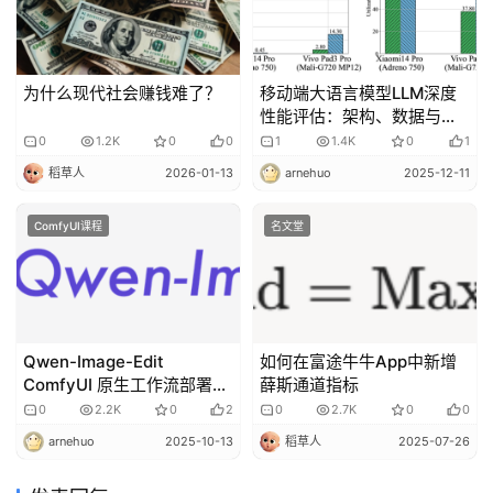
为什么现代社会赚钱难了？
移动端大语言模型LLM深度
性能评估：架构、数据与优
化路径的全面解析
0
1.2K
0
0
1
1.4K
0
1
稻草人
2026-01-13
arnehuo
2025-12-11
ComfyUI课程
名文堂
Qwen-Image-Edit
如何在富途牛牛App中新增
ComfyUI 原生工作流部署和
薛斯通道指标
安装
0
2.2K
0
2
0
2.7K
0
0
arnehuo
2025-10-13
稻草人
2025-07-26