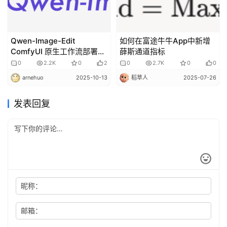
Qwen-Image-Edit
如何在富途牛牛App中新增
ComfyUI 原生工作流部署和
薛斯通道指标
安装
0
2.2K
0
2
0
2.7K
0
0
arnehuo
2025-10-13
稻草人
2025-07-26
发表回复
昵称：
邮箱：