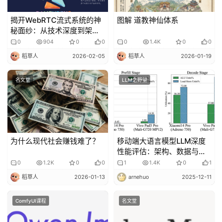
揭开WebRTC流式系统的神
图解 道教神仙体系
秘面纱：从技术深度到架构
创新
0
904
0
0
0
1.4K
0
0
稻草人
2026-02-05
稻草人
2026-01-19
名文堂
LLM之野望
为什么现代社会赚钱难了？
移动端大语言模型LLM深度
性能评估：架构、数据与优
化路径的全面解析
0
1.2K
0
0
1
1.4K
0
1
稻草人
2026-01-13
arnehuo
2025-12-11
ComfyUI课程
名文堂