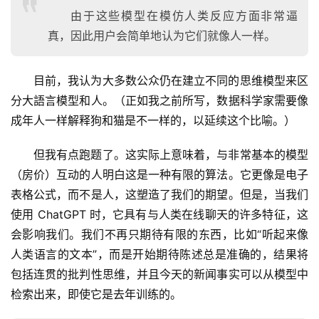
课
由于这些模型在模仿人类反应方面非常逼
程
真，因此用户会简单地认为它们就像人一样。
关
目前，我认为大多数公众仍在建立不同的思维模型来区
于
我
分大語言模型和人。（正如我之前所写，数据科学家需要像
们
成年人一样解释狗和猫是不一样的，以延续这个比喻。）
但我有点跑题了。这实际上意味着，与非常基本的模型
（房价）互动的人明白这是一种有限的算法。它更像是电子
表格公式，而不是人，这塑造了我们的期望。但是，当我们
使用 ChatGPT 时，它具有与人类在线聊天的许多特征，这
会影响我们。我们不再只期待有限的东西，比如“听起来像
人类语言的文本”，而是开始期待陈述总是准确的，结果将
包括连贯的批判性思维，并且今天的新闻事实可以从模型中
检索出来，即使它是去年训练的。