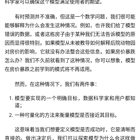
科学家可以确保这个模型满足使用者的期望。
有时预测并不准确，但这是一个数学问题，我们很可能
能够解释为什么会发生这种情况。例如，也许我们给了模型
错误的数据，或者这栋房子由于某种我们无法告诉模型的原
量
因而显得很特别。如果模型从未被教导如何解释后院动物园
化
对房价的影响，它就没有办法整合这些信息。如果房价暴跌
绘
怎么办？我们不久前就看到了这种情况，你可以想象，模型
梦
在房价暴跌之前学到的模式将不再适用。
逆
然而，在这种情况下，我们有两件事：
熵
绘
模型要实现的一个明确目标，数据科学家和用户都知
梦
道；
一种可量化的方法来衡量模型是否接近其目标。
字
形
这意味着当我们想要定义模型是否成功时，它是清晰而
绘
直接的。做出决定后，我们可以探索模型为什么会这样做