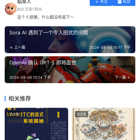
稻草人
关注
私信
832
文章
1
粉丝
这个人很懒，什么都没有留下～
Sora AI 遇到了一个令人困扰的问题
上一篇
2024-08-06 10:11 下午
OpenAI 确认 GPT-5 即将面世
2024-08-06 10:14 下午
下一篇
相关推荐
名文堂
名文堂