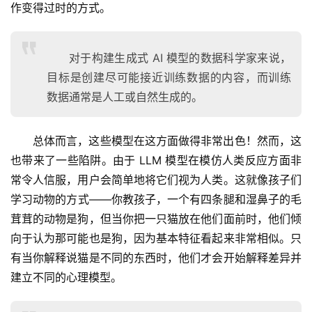
作变得过时的方式。
行
业
对于构建生成式 AI 模型的数据科学家来说，
资
讯
目标是创建尽可能接近训练数据的内容，而训练
数据通常是人工或自然生成的。
A
I
总体而言，这些模型在这方面做得非常出色！然而，这
免
也带来了一些陷阱。由于 LLM 模型在模仿人类反应方面非
费
常令人信服，用户会简单地将它们视为人类。这就像孩子们
课
程
学习动物的方式——你教孩子，一个有四条腿和湿鼻子的毛
茸茸的动物是狗，但当你把一只猫放在他们面前时，他们倾
A
向于认为那可能也是狗，因为基本特征看起来非常相似。只
I
有当你解释说猫是不同的东西时，他们才会开始解释差异并
V
建立不同的心理模型。
I
P