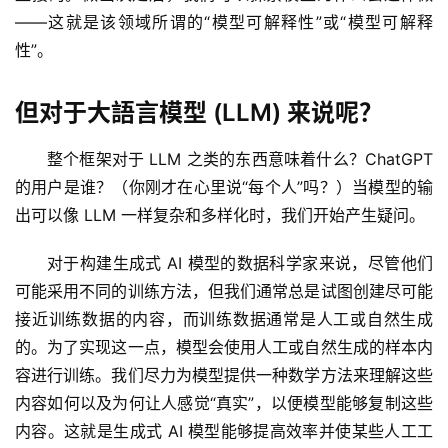
梦
——这就是该领域所谓的“模型可解释性”或“模型可解释
性”。
青
龙
绘
但对于大語言模型 (LLM) 来说呢？
梦
整个框架对于 LLM 之类的东西意味着什么？ChatGPT 
白
的用户是谁？（你刚才在心里说“每个人”吗？）当模型的输
泽
出可以像 LLM 一样复杂和多样化时，我们开始产生疑问。
绘
梦
对于构建生成式 AI 模型的数据科学家来说，尽管他们
可能采用不同的训练方法，但我们通常总是试图创建尽可能
A
接近训练数据的内容，而训练数据通常是人工或自然生成
I
的。为了实现这一点，模型会使用人工或自然生成的样本内
产
容进行训练。我们尽力为模型提供一种数学方法来理解这些
品
内容如何以及为何让人感觉“真实”，以便模型能够复制这些
目
登录
注册
录
内容。这就是生成式 AI 模型能够提高效率并使某些人工工