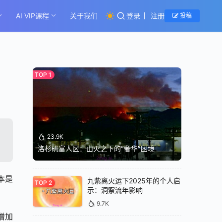
AI VIP课程
关于我们
登录
注册
投稿
23.9K
洛杉矶富人区：山火之下的“奢华”困境
本是
九紫离火运下2025年的个人启
示：洞察流年影响
9.7K
增加