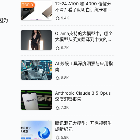
12-24 A100 和 4090 傻傻分
不清？看了就明白训练卡和推
理卡的区别
9.4K
因为
Ollama支持的大模型中，哪个
大模型从英文翻译到中文的效
果最好
9.2K
AI 炒股工具深度洞察与应用指
南
8.8K
Anthropic Claude 3.5 Opus
深度洞察报告
7.3K
腾讯混元大模型：开启视频生
成新纪元
5.8K