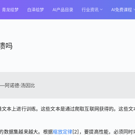
青龙绘梦
白泽绘梦
AI产品目录
行业资讯
AI免费课程
溃吗
—阿诺德·汤因比
量文本上进行训练。这些文本是通过爬取互联网获得的。这些文
。
用的数据集越来越大。根据
缩放定律
[2]，要提高性能，必须同时