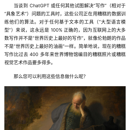
程
当谈到 ChatGPT 或任何其他试图解决“写作”（相对于
“具象艺术”）问题的工具时，这些公司正在用糟糕的数据训
A
练他们的算法。对于任何基于文本的工具（“大型语言模
I
型”）来说，这永远是 100% 正确的，因为互联网上的大多
V
数写作并不是“世界历史上最好的写作”，就像伦勃朗的作品
I
不是“世界历史上最好的油画”一样。简单地说，现在的糟糕
P
写作比过去 400 多年来世界博物馆编目的糟糕照片或糟糕
课
视觉艺术作品要多得多。
程
那么您可以利用这些信息做什么呢？
关
于
我
们