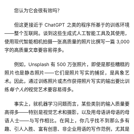
您认为它会很有效吗？
但这更接近于 ChatGPT 之类的程序所基于的训练环境
——整个互联网。谈到这些生成式人工智能工具及其使用，
使用现代智能相机拍摄一张高质量的照片比撰写一篇 3,000 
字的高质量文章要容易得多。
例如，Unsplash 有 500 万张照片，即使是那些糟糕的
照片也是静态照片——它们是照片写实的捕捉，是具象艺
术。因此，通过训练照片或杰作获得照片写实的输出要比训
练
每个人的
视觉艺术要容易得多。
量
化
事实上，就机器学习问题而言，某些类别的输入质量要
绘
高得多——特别是视觉艺术和摄影，以及用母语讲母语的母
梦
语人士——与写作相比。在网上，你几乎找不到那么多有
趣、引人入胜、富有创意、非企业用语的写作范例，尤其是
逆