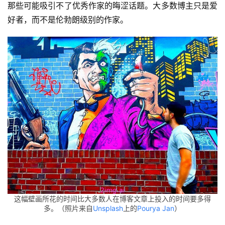
熵
那些可能吸引不了优秀作家的晦涩话题。大多数博主只是爱
绘
好者，而不是伦勃朗级别的作家。
梦
字
形
绘
梦
青
龙
绘
梦
白
泽
这幅壁画所花的时间比大多数人在博客文章上投入的时间要多得
绘
多。（照片来自
Unsplash
上的
Pourya Jan
）
梦