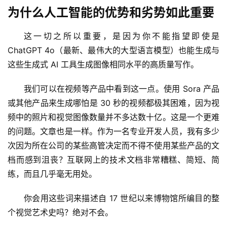
为什么人工智能的优势和劣势如此重要
A
I
这一切之所以重要，是因为你不能指望即使是 
产
ChatGPT 4o（最新、最伟大的大型语言模型）也能生成与
品
这些生成式 AI 工具生成图像相同水平的高质量写作。
目
登录
注册
录
我们可以在视频等产品中看到这一点。使用 Sora 产品
或其他产品来生成哪怕是 30 秒的视频都极其困难，因为视
行
频中的照片和视觉图像数量并不多达数十亿。这是一个更难
业
的问题。文章也是一样。作为一名专业开发人员，我有多少
资
次因为所在公司的某些高管决定而不得不使用某些产品的文
讯
档而感到沮丧？互联网上的技术文档非常糟糕、简短、简
练，而且几乎毫无用处。
A
I
你会用这些词来描述自 17 世纪以来博物馆所编目的整
免
费
个视觉艺术史吗？绝对不会。
课