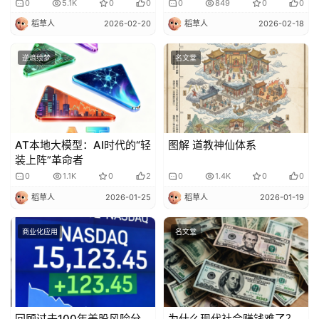
0
5.1K
0
0
0
849
0
0
稻草人
2026-02-20
稻草人
2026-02-18
逆熵绘梦
名文堂
AT本地大模型：AI时代的“轻
图解 道教神仙体系
装上阵”革命者
0
1.1K
0
2
0
1.4K
0
0
稻草人
2026-01-25
稻草人
2026-01-19
商业化应用
名文堂
回顾过去100年美股风险分
为什么现代社会赚钱难了？