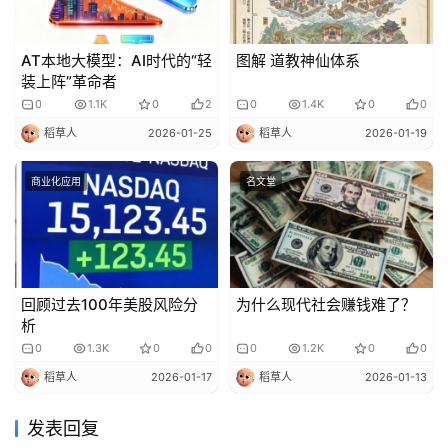
AT本地大模型：AI时代的“轻
图解 道教神仙体系
装上阵”革命者
0
1.1K
0
2
0
1.4K
0
0
稻草人
2026-01-25
稻草人
2026-01-19
商业化应用
名文堂
回顾过去100年美股风险分
为什么现代社会赚钱难了？
析
0
1.3K
0
0
0
1.2K
0
0
稻草人
2026-01-17
稻草人
2026-01-13
发表回复