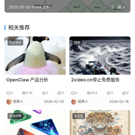
2025-05-20 10:44 上午
下一篇
相关推荐
行业资讯
随笔
OpenClaw 产品分析
2video.cn停止免费服务
0
5.1K
0
0
0
854
0
0
稻草人
2026-02-20
稻草人
2026-02-18
逆熵绘梦
名文堂