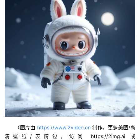
A
I
免
费
课
程
A
I
V
I
P
课
程
（图片由 
https://www.2video.cn
 制作，更多美图/高
关
清壁纸/表情包，访问 https://2img.ai 或 