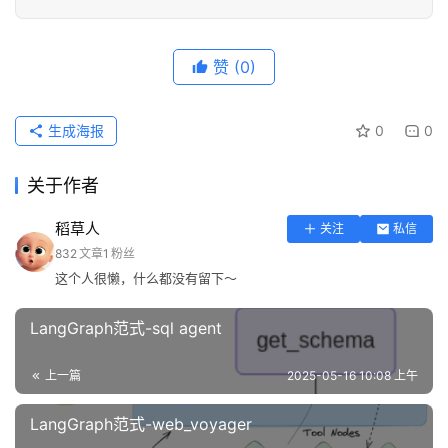
赞
(0)
生成海报
0
0
关于作者
稻草人
关注
私信
832
文章
1
粉丝
这个人很懒，什么都没有留下～
LangGraph范式-sql agent
上一篇
2025-05-16 10:08 上午
LangGraph范式-web_voyager