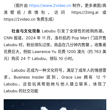
梦
（图片由 
https://www.2video.cn
 制作，更多美图/高
清壁纸/表情包，访问 https://2img.ai 或 
白
https://2video.cn 免费生成）
泽
绘
社会与文化现象
 Labubu 引发了全球性的抢购热潮。
梦
CNN 报道，2024 年 11 月，洛杉矶的 Pop Mart 门店开售 
Labubu 时，粉丝排队过夜，商品在几分钟内售罄 。收集者
A
花费巨大，例如 Lawrence Yu 花费 1200 澳元（约 763 美
I
元）购买 24 个 Labubu，排队 10 小时。
产
品
Labubu 还成为一种文化符号，满足了成年人的情感需
目
登录
注册
求。Business Insider 提到，Grace Lee 拥有 12 个 
录
Labubu，这些玩具帮助她与他人建立联系，体现了 
Labubu 的社交功能
行
业
资
讯