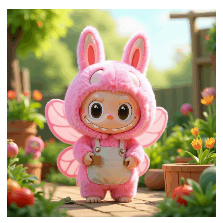
量
化
绘
梦
逆
熵
绘
梦
字
形
绘
梦
青
龙
绘