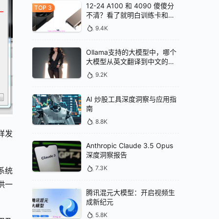
12-24 A100 和 4090 傻傻分
不清？看了就明白训练卡和推
理卡的区别
9.4K
Ollama支持的大模型中，哪个
大模型从英文翻译到中文的效
果最好
9.2K
AI 炒股工具深度洞察与应用指
南
8.8K
样发
Anthropic Claude 3.5 Opus
深度洞察报告
7.3K
系统
供一
腾讯混元大模型：开启视频生
成新纪元
5.8K