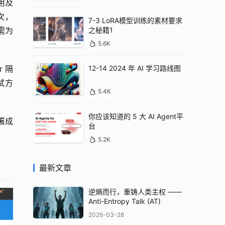
用及
次，
7-3 LoRA模型训练的素材要求
之秘籍1
需为
5.6K
 隔
12-14 2024 年 AI 学习路线图
试方
5.4K
你应该知道的 5 大 AI Agent平
署成
台
5.2K
最新文章
逆熵而行，重铸人类主权 ——
Anti-Entropy Talk (AT)
2026-03-28