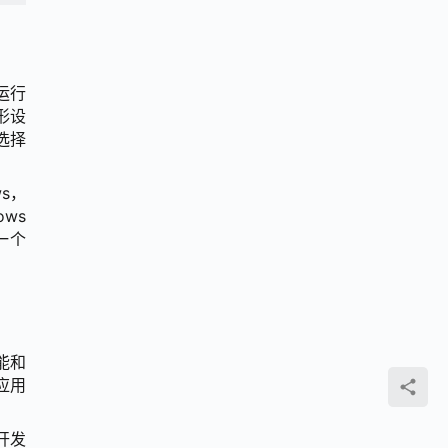
运行
形设
选择
s，
ws
一个
能和
应用
开发