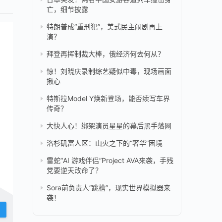
亡，细节披露
特朗普成“重刑犯”，美式民主闹剧再上
演？
拜登再挥制裁大棒，俄经济何去何从？
惊！刘晓庆录制综艺疑似中毒，现场画面
揪心
特斯拉Model Y焕新登场，能否续写车界
传奇？
大快人心！绑架演员星星的幕后黑手落网
洛杉矶富人区：山火之下的“奢华”困境
雷蛇“AI 游戏伴侣”Project AVA来袭，手残
党要逆天改命了？
Sora前负责人“跳槽”，现实世界模拟器来
袭！