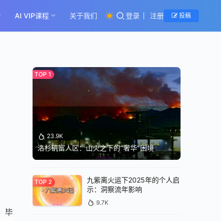
AI VIP课程
关于我们
登录
注册
投稿
23.9K
洛杉矶富人区：山火之下的“奢华”困境
九紫离火运下2025年的个人启
示：洞察流年影响
9.7K
。毕