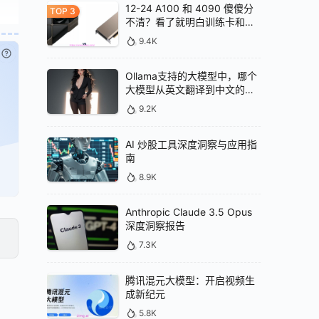
12-24 A100 和 4090 傻傻分
不清？看了就明白训练卡和推
理卡的区别
9.4K
已付费？
登录
或
刷新
Ollama支持的大模型中，哪个
大模型从英文翻译到中文的效
果最好
9.2K
AI 炒股工具深度洞察与应用指
南
8.9K
Anthropic Claude 3.5 Opus
深度洞察报告
7.3K
腾讯混元大模型：开启视频生
成新纪元
5.8K