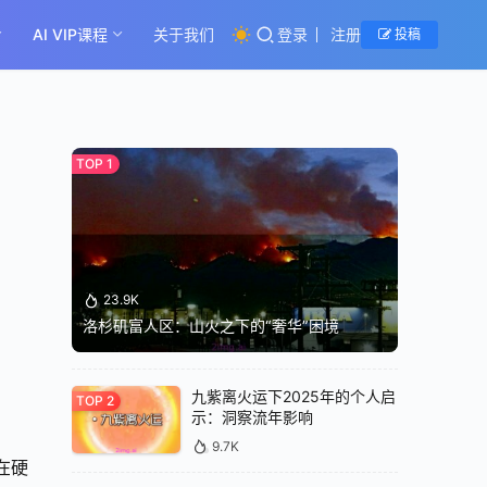
AI VIP课程
关于我们
登录
注册
投稿
23.9K
洛杉矶富人区：山火之下的“奢华”困境
九紫离火运下2025年的个人启
示：洞察流年影响
9.7K
然在硬