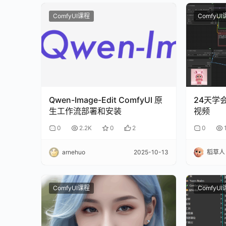
ComfyUI课程
ComfyU
Qwen-Image-Edit ComfyUI 原
24天学会
生工作流部署和安装
视频
0
2.2K
0
2
0
arnehuo
2025-10-13
稻草人
ComfyUI课程
ComfyU