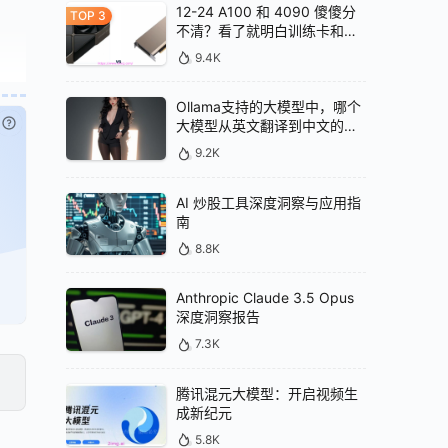
12-24 A100 和 4090 傻傻分
不清？看了就明白训练卡和推
理卡的区别
9.4K
Ollama支持的大模型中，哪个
已付费？
登录
或
刷新
大模型从英文翻译到中文的效
果最好
9.2K
AI 炒股工具深度洞察与应用指
南
8.8K
Anthropic Claude 3.5 Opus
深度洞察报告
7.3K
腾讯混元大模型：开启视频生
成新纪元
5.8K