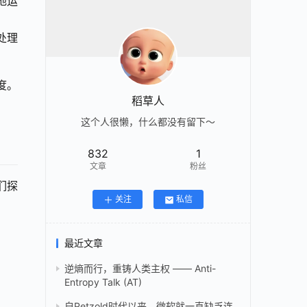
地运
处理
度。
稻草人
这个人很懒，什么都没有留下～
832
1
文章
粉丝
我们探
关注
私信
最近文章
逆熵而行，重铸人类主权 —— Anti-
Entropy Talk (AT)
自Petzold时代以来，微软就一直缺乏连