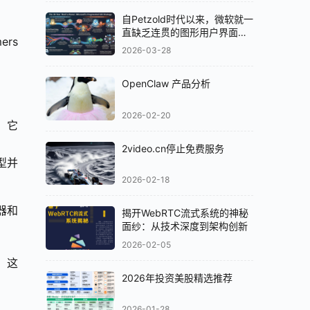
自Petzold时代以来，微软就一
直缺乏连贯的图形用户界面
rs 
（GUI）策略
2026-03-28
OpenClaw 产品分析
2026-02-20
据。它
2video.cn停止免费服务
型并
2026-02-18
器和
揭开WebRTC流式系统的神秘
面纱：从技术深度到架构创新
2026-02-05
。这
2026年投资美股精选推荐
2026-01-28