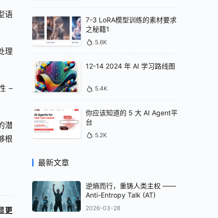
大型语
7-3 LoRA模型训练的素材要求
之秘籍1
5.6K
以处理
12-14 2024 年 AI 学习路线图
– 
5.4K
你应该知道的 5 大 AI Agent平
台
凑的潜
5.2K
能够根
最新文章
逆熵而行，重铸人类主权 ——
Anti-Entropy Talk (AT)
2026-03-28
显更