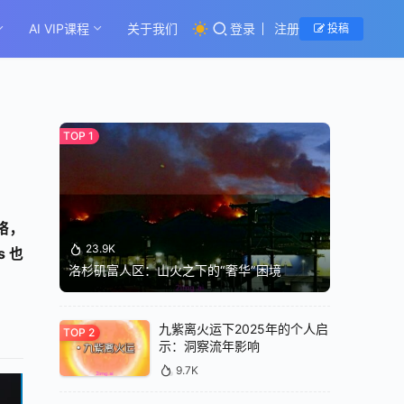
AI VIP课程
关于我们
登录
注册
投稿
网络，
23.9K
s 也
洛杉矶富人区：山火之下的“奢华”困境
九紫离火运下2025年的个人启
示：洞察流年影响
9.7K