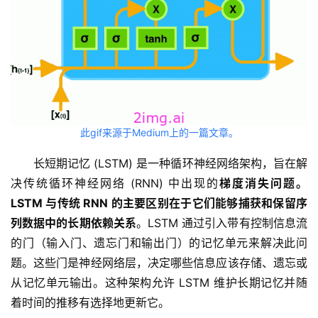
V
I
P
课
程
关
此gif来源于Medium上的一篇文章。
于
我
长短期记忆 (LSTM) 是一种循环神经网络架构，旨在解
们
决传统循环神经网络 (RNN) 中出现的
梯度消失问题。
LSTM 与传统 RNN 的主要区别在于它们
能够捕获和保留序
列数据中的长期依赖关系
。LSTM 通过引入带有控制信息流
的门（输入门、遗忘门和输出门）的记忆单元来解决此问
题。这些门是神经网络层，决定哪些信息应该存储、遗忘或
从记忆单元输出。这种架构允许 LSTM 维护长期记忆并随
着时间的推移有选择地更新它。