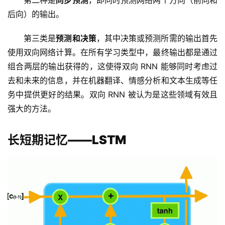
第二种是
同步预测
，即同时预测网络两个方向（前向和
品
后向）的输出。
目
登录
注册
录
第三类是
预测和决策
，其中决策或预测所需的输出首先
使用双向网络计算。在所有学习类型中，最终输出都是通过
行
组合两层的输出获得的，这使得双向 RNN 能够同时考虑过
业
去和未来的信息，并在机器翻译、情感分析和文本生成等任
资
务中提供更好的结果。双向 RNN 被认为是这些领域有效且
讯
强大的方法。
A
I
长短期记忆——LSTM
免
费
课
程
A
I