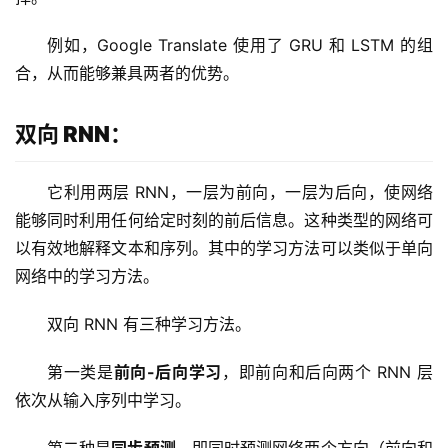
字
形
例如，Google Translate 使用了 GRU 和 LSTM 的组
绘
合，从而能够兼具两者的优势。
梦
双向 RNN：
青
龙
绘
它利用两层 RNN，一层为前向，一层为后向，使网络
梦
能够同时利用任何给定时刻的前后信息。这种类型的网络可
以有效地解释文本和序列。其中的学习方法可以类似于单向
白
网络中的学习方法。
泽
绘
双向 RNN 有三种学习方法。
梦
第一类是
前向-后向学习
，即前向和后向两个 RNN 层
A
依次从输入序列中学习。
I
产