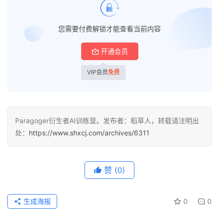
逆
您需要付费解锁才能查看当前内容
熵
绘
开通会员
梦
VIP会员
免费
字
形
绘
Paragoger衍生者AI训练营。发布者：稻草人，转载请注明出
梦
处：
https://www.shxcj.com/archives/6311
青
龙
赞
(0)
绘
梦
生成海报
0
0
白