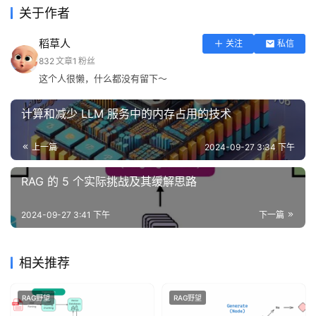
泽
关于作者
绘
梦
稻草人
关注
私信
832
文章
1
粉丝
这个人很懒，什么都没有留下～
A
I
计算和减少 LLM 服务中的内存占用的技术
产
品
目
上一篇
2024-09-27 3:34 下午
登录
注册
录
RAG 的 5 个实际挑战及其缓解思路
行
2024-09-27 3:41 下午
下一篇
业
资
讯
相关推荐
A
RAG野望
RAG野望
I