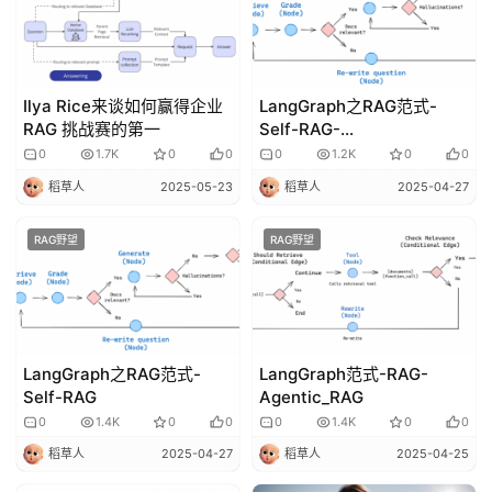
免
费
课
程
Ilya Rice来谈如何赢得企业
LangGraph之RAG范式-
RAG 挑战赛的第一
Self-RAG-
pinecone_movies
A
0
1.7K
0
0
0
1.2K
0
0
I
稻草人
2025-05-23
稻草人
2025-04-27
V
I
RAG野望
RAG野望
P
课
程
LangGraph之RAG范式-
LangGraph范式-RAG-
关
Self-RAG
Agentic_RAG
于
0
1.4K
0
0
0
1.4K
0
0
我
们
稻草人
2025-04-27
稻草人
2025-04-25