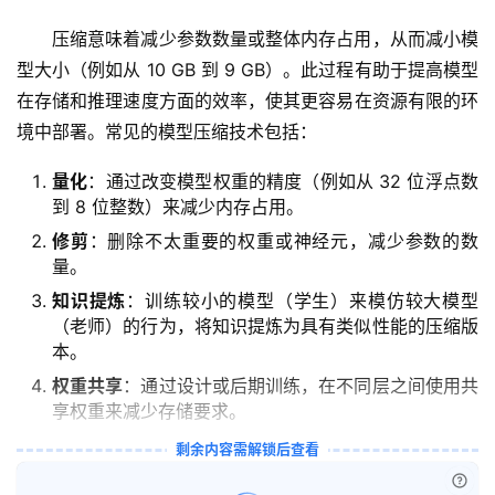
压缩意味着减少参数数量或整体内存占用，从而减小模
型大小（例如从 10 GB 到 9 GB）。此过程有助于提高模型
在存储和推理速度方面的效率，使其更容易在资源有限的环
境中部署。常见的模型压缩技术包括：
量化
：通过改变模型权重的精度（例如从 32 位浮点数
到 8 位整数）来减少内存占用。
修剪
：删除不太重要的权重或神经元，减少参数的数
量。
知识提炼
：训练较小的模型（学生）来模仿较大模型
（老师）的行为，将知识提炼为具有类似性能的压缩版
本。
权重共享
：通过设计或后期训练，在不同层之间使用共
享权重来减少存储要求。
量
化
剩余内容需解锁后查看
绘
已付
梦