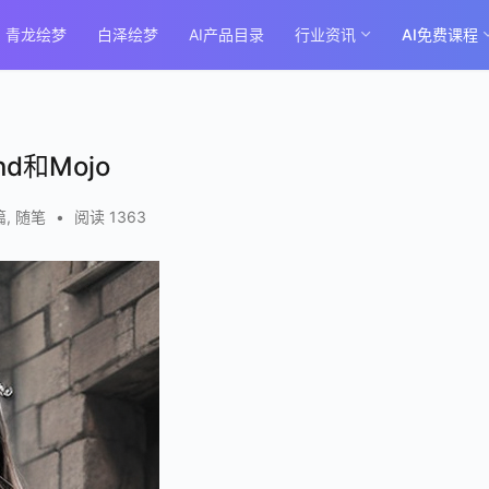
青龙绘梦
白泽绘梦
AI产品目录
行业资讯
AI免费课程
nd和Mojo
篇
,
随笔
•
阅读 1363