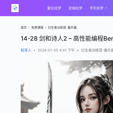
量化绘梦
逆熵绘梦
字形绘梦
首页
免费课程
衍生者训练营-番外篇
14-28 剑和诗人2 – 高性能编程Be
稻草人
•
2024-07-05 4:41 下午
•
衍生者训练营-番外