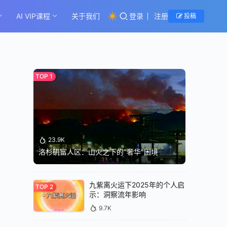
AI VIP课程
关于我们
登录
注册
投稿
23.9K
洛杉矶富人区：山火之下的“奢华”困境
九紫离火运下2025年的个人启
示：洞察流年影响
9.7K