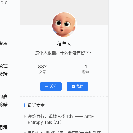
o 
金属
稻草人
这个人很懒，什么都没有留下～
级控
832
1
文章
粉丝
极端
关注
私信
的高
够精
最近文章
逆熵而行，重铸人类主权 —— Anti-
Entropy Talk (AT)
用程
自Petzold时代以来，微软就一直缺乏连