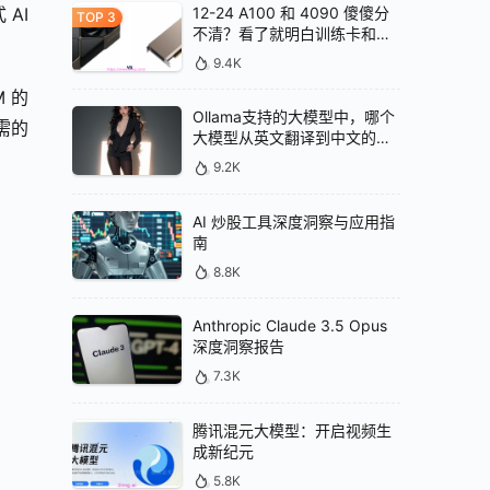
12-24 A100 和 4090 傻傻分
AI 
不清？看了就明白训练卡和推
理卡的区别
9.4K
 的
Ollama支持的大模型中，哪个
需的
大模型从英文翻译到中文的效
果最好
9.2K
AI 炒股工具深度洞察与应用指
南
8.8K
Anthropic Claude 3.5 Opus
深度洞察报告
7.3K
腾讯混元大模型：开启视频生
成新纪元
5.8K