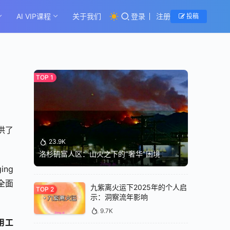
AI VIP课程
关于我们
登录
注册
投稿
供了
23.9K
洛杉矶富人区：山火之下的“奢华”困境
ng 
全面
九紫离火运下2025年的个人启
示：洞察流年影响
9.7K
用工