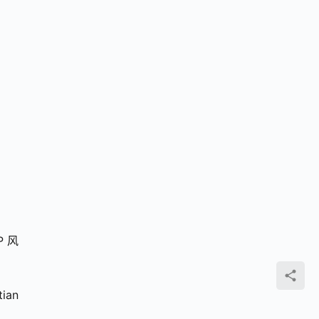
P 风
n 