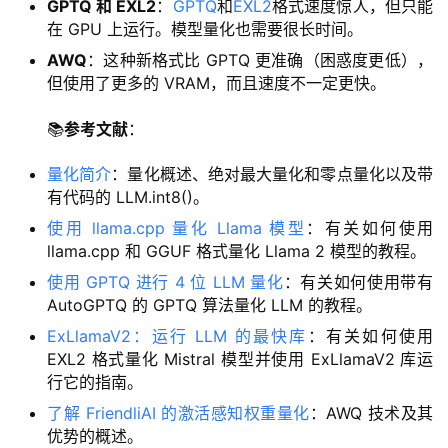
GPTQ 和 EXL2
：
GPTQ
和
EXL2
格式速度惊人，但只能
品
在 GPU 上运行。模型量化也需要很长时间。
目
登录
注册
AWQ
：这种新格式比 GPTQ 更准确（困惑度更低），
录
但使用了更多的 VRAM，而且速度不一定更快。
行
📚
参考文献
：
业
资
量化简介
：量化概述、绝对最大量化和零点量化以及带
讯
有代码的 LLM.int8()。
使用 llama.cpp 量化 Llama 模型
：有关如何使用
A
llama.cpp 和 GGUF 格式量化 Llama 2 模型的教程。
I
使用 GPTQ 进行 4 位 LLM 量化
：有关如何使用带有
免
AutoGPTQ 的 GPTQ 算法量化 LLM 的教程。
费
ExLlamaV2：运行 LLM 的最快库
：有关如何使用
课
EXL2 格式量化 Mistral 模型并使用 ExLlamaV2 库运
程
行它的指南。
了解 FriendliAI 的激活感知权重量化
：AWQ 技术及其
A
优势的概述。
I