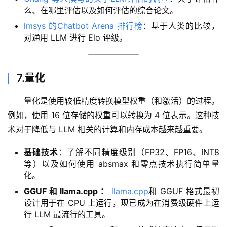
字
么、在哪里评估以及如何评估的综合论文。
形
lmsys 的Chatbot Arena 排行榜
：基于人类的比较，
绘
对通用 LLM 进行 Elo 评级。
梦
青
7.量化
龙
绘
量化是使用较低精度转换模型权重（和激活）的过程。
梦
例如，使用 16 位存储的权重可以转换为 4 位表示。这种技
术对于降低与 LLM 相关的计算和内存成本越来越重要。
白
泽
基础技术
：了解不同精度级别（FP32、FP16、INT8
绘
等）以及如何使用 absmax 和零点技术执行简单量
梦
化。
GGUF 和 llama.cpp ：
llama.cpp
和 GGUF 格式最初
A
设计用于在 CPU 上运行，现已成为在消费级硬件上运
I
行 LLM 最流行的工具。
产