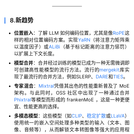
V
I
8.新趋势
P
课
位置嵌入
：了解 LLM 如何编码位置，尤其是像
RoPE
这
程
样的相对位置编码方案。实现
YaRN
（将注意力矩阵乘
以温度因子）或
ALiBi
（基于标记距离的注意力惩罚）
关
以扩展上下文长度。
于
模型合并
：合并经过训练的模型已成为一种无需微调即
我
可创建高性能模型的流行方法。流行的
mergekit
库实
们
现了最流行的合并方法，例如SLERP、
DARE
和
TIES
。
专家混合
：
Mixtral
凭借其出色的性能重新普及了 MoE
架构。与此同时，OSS 社区中出现了一种通过合并
Phixtral
等模型而形成的 frankenMoE ，这是一种更便
宜、性能更高的选择。
多模态模型
：这些模型（如
CLIP
、
稳定扩散
或
LLaVA
）
使用统一的嵌入空间处理多种类型的输入（文本、图
像、音频等），从而解锁文本转图像等强大的应用程