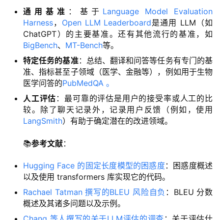
通用基准
：基于
Language Model Evaluation
Harness
，
Open LLM Leaderboard
是通用 LLM（如
ChatGPT）的主要基准。还有其他流行的基准，如
BigBench
、
MT-Bench
等。
特定任务的基准
：总结、翻译和问答等任务有专门的基
准、指标甚至子领域（医学、金融等），例如用于生物
医学问答的
PubMedQA 。
人工评估
：最可靠的评估是用户的接受率或人工的比
量
较。除了聊天记录外，记录用户反馈（例如，使用
化
LangSmith
）有助于确定潜在的改进领域。
绘
梦
📚
参考文献
：
逆
Hugging Face 的固定长度模型的困惑度
：困惑度概述
熵
以及使用 transformers 库实现它的代码。
绘
Rachael Tatman 撰写的BLEU 风险自负
：BLEU 分数
梦
概述及其诸多问题以及示例。
Chang 等人撰写的关于LLM评估的调查
：关于评估什