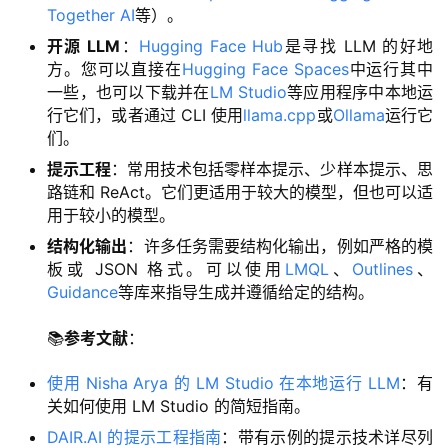
Together AI
等）。
开源 LLM
：
Hugging Face Hub
是寻找 LLM 的好地
方。您可以直接在
Hugging Face Spaces
中运行其中
一些，也可以下载并在
LM Studio
等应用程序中本地运
行它们，或者通过 CLI 使用
llama.cpp
或
Ollama
运行它
们。
提示工程
：常用技术包括零样本提示、少样本提示、思
路链和 ReAct。它们更适用于较大的模型，但也可以适
用于较小的模型。
结构化输出
：许多任务需要结构化输出，例如严格的模
板或 JSON 格式。可以使用
LMQL
、
Outlines
、
Guidance
等库来指导生成并遵循给定的结构。
📚
参考文献
：
使用 Nisha Arya 的 LM Studio 在本地运行 LLM
：有
关如何使用 LM Studio 的简短指南。
DAIR.AI 的提示工程指南
：带有示例的提示技术详尽列