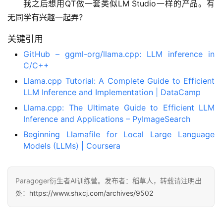
我之后想用QT做一套类似LM Studio一样的产品。有
无同学有兴趣一起弄？
关键引用
GitHub – ggml-org/llama.cpp: LLM inference in
C/C++
Llama.cpp Tutorial: A Complete Guide to Efficient
LLM Inference and Implementation | DataCamp
Llama.cpp: The Ultimate Guide to Efficient LLM
Inference and Applications – PyImageSearch
Beginning Llamafile for Local Large Language
Models (LLMs) | Coursera
Paragoger衍生者AI训练营。发布者：稻草人，转载请注明出
处：
https://www.shxcj.com/archives/9502