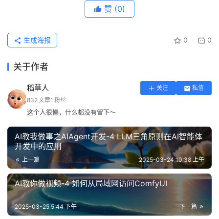
赞
(0)
生成海报
0
0
关于作者
稻草人
关注
私信
832
文章
1
粉丝
这个人很懒，什么都没有留下～
AI教我做事之AIAgent开发-4 LLM三角原则在AI智能体
开发中的应用
上一篇
2025-03-24 10:38 上午
AI教你做视频-4 如何从局域网访问ComfyUI
2025-03-25 5:44 下午
下一篇