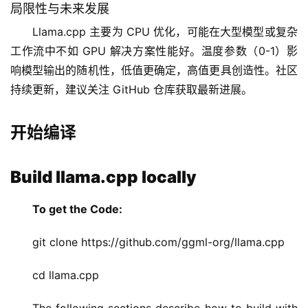
I
局限性与未来发展
V
Llama.cpp 主要为 CPU 优化，可能在大型模型或复杂
I
P
工作流中不如 GPU 解决方案性能好。温度参数（0-1）影
课
响模型输出的随机性，低值更确定，高值更具创造性。社区
程
持续更新，建议关注 GitHub 仓库获取最新进展。
关
开始编译
于
我
们
Build llama.cpp locally
To get the Code:
git clone https://github.com/ggml-org/llama.cpp
cd llama.cpp