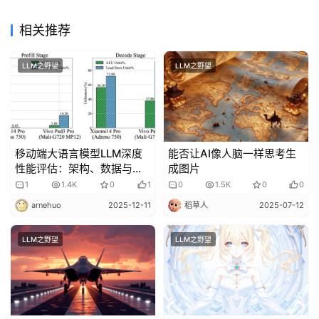
相关推荐
LLM之野望
LLM之野望
移动端大语言模型LLM深度
能否让AI像人脑一样思考生
性能评估：架构、数据与优
成图片
化路径的全面解析
1
1.4K
0
1
0
1.5K
0
0
arnehuo
2025-12-11
稻草人
2025-07-12
LLM之野望
LLM之野望