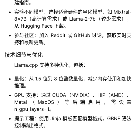
建指南。
字
实验不同模型：选择适合硬件的量化模型，如 Mixtral-
形
8x7B（高计算需求）或 Llama-2-7b（较少需求），
绘
从 Hugging Face 下载。
梦
参与社区：加入 Reddit 或 GitHub 讨论，获取实时支
持和最新更新。
青
龙
技术细节与优化
绘
Llama.cpp 支持多种优化，包括：
梦
量化：从 1.5 位到 8 位整数量化，减少内存使用和加快
白
推理。
泽
GPU 支持：通过 CUDA（NVIDIA）、HIP（AMD）、
绘
Metal（MacOS）等后端启用，需设置
梦
n_gpu_layers=1。
提示工程：使用 Jinja 模板匹配模型格式，GBNF 语法
A
控制输出格式。
I
产