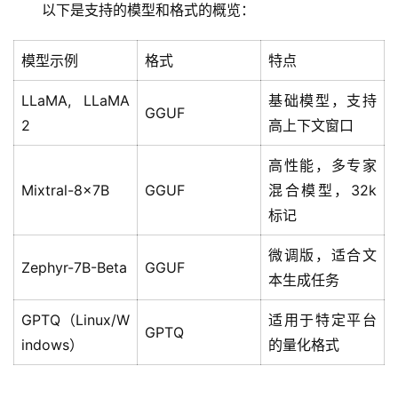
以下是支持的模型和格式的概览：
品
目
登录
注册
模型示例
格式
特点
录
LLaMA, LLaMA
基础模型，支持
行
GGUF
2
高上下文窗口
业
资
高性能，多专家
讯
Mixtral-8x7B
GGUF
混合模型，32k
标记
A
I
微调版，适合文
免
Zephyr-7B-Beta
GGUF
本生成任务
费
课
GPTQ（Linux/W
适用于特定平台
程
GPTQ
indows）
的量化格式
A