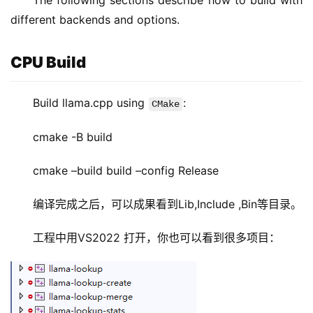
The following sections describe how to build with 
different backends and options.
CPU Build
Build llama.cpp using 
:
CMake
cmake -B build
cmake –build build –config Release
编译完成之后，可以成果看到Lib,Include ,Bin等目录。
工程中用VS2022 打开，你也可以看到很多项目：