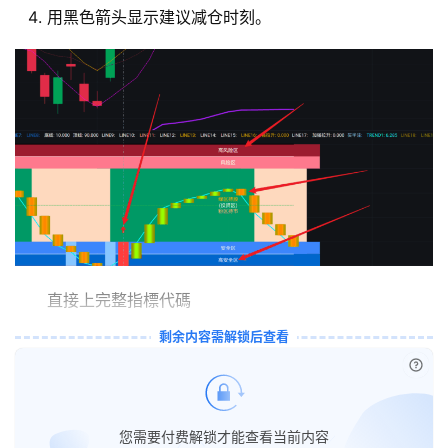
用黑色箭头显示建议减仓时刻。
量
化
绘
梦
逆
熵
直接上完整指標代碼
绘
剩余内容需解锁后查看
梦
已付
字
形
您需要付费解锁才能查看当前内容
绘