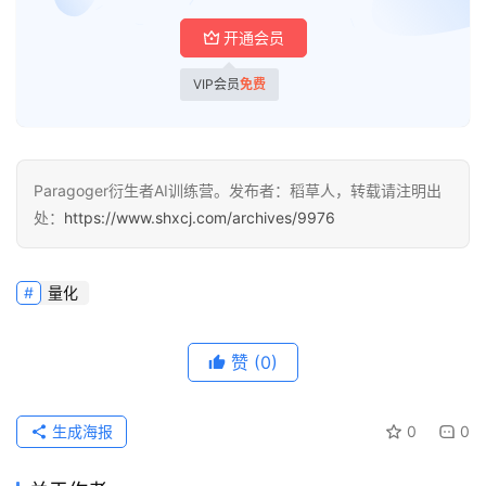
梦
开通会员
青
VIP会员
免费
龙
绘
梦
Paragoger衍生者AI训练营。发布者：稻草人，转载请注明出
处：
https://www.shxcj.com/archives/9976
白
泽
绘
量化
梦
A
赞
(0)
I
产
生成海报
0
0
品
目
登录
注册