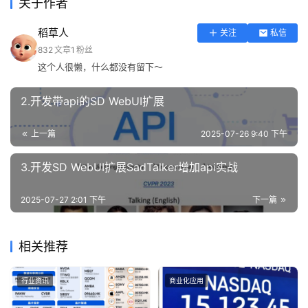
录
关于作者
稻草人
关注
私信
行
832
文章
1
粉丝
业
这个人很懒，什么都没有留下～
资
讯
2.开发带api的SD WebUI扩展
A
上一篇
2025-07-26 9:40 下午
I
免
3.开发SD WebUI扩展SadTalker增加api实战
费
课
2025-07-27 2:01 下午
下一篇
程
相关推荐
A
I
V
行业资讯
商业化应用
I